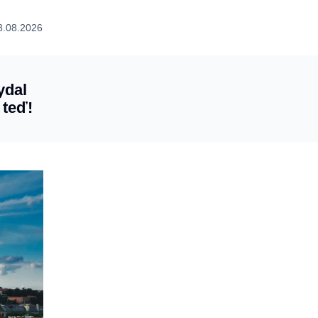
8.08.2026
ydal
 teď!