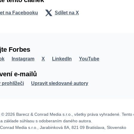
let na Facebooku
Sdílet na X
jte Forbes
ok
Instagram
X
LinkedIn
YouTube
vení e-mailů
v prohlížeči
Upravit sledované autory
 © 2026 Barecz & Conrad Media s.r.o., všetky práva vyhradené. Tento 
na základe súhlasu s odoberaním daného autora.
Conrad Media s.r.o., Jarabinková 8A, 821 09 Bratislava, Slovensko