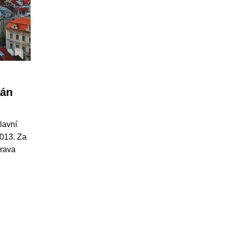
lán
lavní
2013. Za
prava