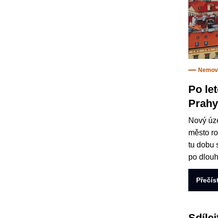
Nemovi
Po le
Prahy
Nový úze
město ro
tu dobu 
po dlouh
Přečís
Sdílej