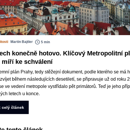
tosti
Martin Bajtler
5 min
tech konečně hotovo. Klíčový Metropolitní p
 míří ke schválení
mní plán Prahy, tedy stěžejní dokument, podle kterého se má h
zvíjet během následujících desetiletí, se připravuje už od roku 
se ve vedení metropole vystřídalo pět primátorů. Teď je jeho pří
ých letech u konce.
t celý článek
te tento článek