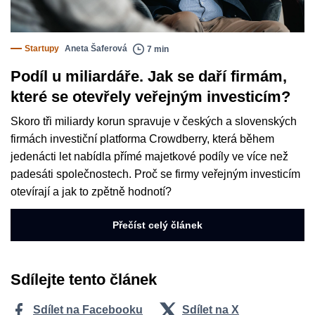
Startupy
Aneta Šaferová
7 min
Podíl u miliardáře. Jak se daří firmám,
které se otevřely veřejným investicím?
Skoro tři miliardy korun spravuje v českých a slovenských
firmách investiční platforma Crowdberry, která během
jedenácti let nabídla přímé majetkové podíly ve více než
padesáti společnostech. Proč se firmy veřejným investicím
otevírají a jak to zpětně hodnotí?
Přečíst celý článek
Sdílejte tento článek
Sdílet na Facebooku
Sdílet na X