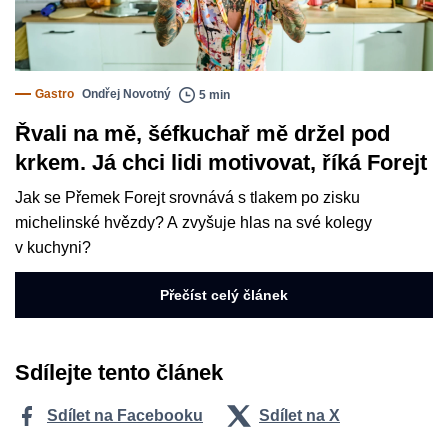
Gastro
Ondřej Novotný
5 min
Řvali na mě, šéfkuchař mě držel pod
krkem. Já chci lidi motivovat, říká Forejt
Jak se Přemek Forejt srovnává s tlakem po zisku
michelinské hvězdy? A zvyšuje hlas na své kolegy
v kuchyni?
Přečíst celý článek
Sdílejte tento článek
Sdílet na Facebooku
Sdílet na X