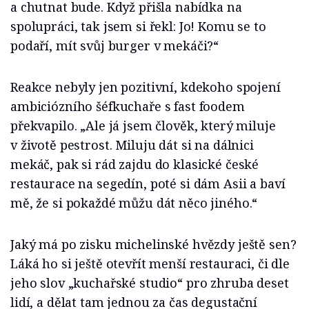
a chutnat bude. Když přišla nabídka na
spolupráci, tak jsem si řekl: Jo! Komu se to
podaří, mít svůj burger v mekáči?“
Reakce nebyly jen pozitivní, kdekoho spojení
ambiciózního šéfkuchaře s fast foodem
překvapilo. „Ale já jsem člověk, který miluje
v životě pestrost. Miluju dát si na dálnici
mekáč, pak si rád zajdu do klasické české
restaurace na segedín, poté si dám Asii a baví
mě, že si pokaždé můžu dát něco jiného.“
Jaký má po zisku michelinské hvězdy ještě sen?
Láká ho si ještě otevřít menší restauraci, či dle
jeho slov „kuchařské studio“ pro zhruba deset
lidí, a dělat tam jednou za čas degustační