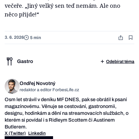
večeře. „Jiný velký sen teď nemám. Ale ono
něco přijde!“
3. 6. 2026
5 min
Gastro
Odebírat téma
Ondřej Novotný
redaktor a editor ForbesLife.cz
Osm let strávil v deníku MF DNES, pak se obrátil k psaní
magazínovému. Věnuje se cestování, gastronomii,
designu, hodinkám a dění na streamovacích službách, o
kterém si povídal i s Ridleym Scottem či Austinem
Butlerem.
X (Twitter)
Linkedin