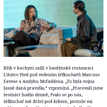
Foto R
Křik v kuchyni zažil v londýnské restauraci
L’Autre Pied pod vedením šéfkuchařů Marcuse
Eavese a Andyho McFaddena. „To byla vojna.
Jasně daná pravidla,“ vzpomíná. „Pracovali jsme
šestnáct hodin denně, řvalo se po nás,
šéfkuchař mě držel pod krkem, protože mi