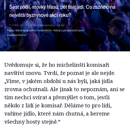
Šest pódií, stovky hlasů, pět tisíc lidí. Co zaznělo na
největší byznysové akci roku?
FLYING COVER
Silvie Friedmannová
15 min
Figura, která dává radost i miliardářům. Kdo je a jak přemýšlí autor
Kapitána Dema?
Uvědomuje si, že ho michelinští komisaři
navštíví znovu. Tvrdí, že poznat je ale nejde.
„Víme, v jakém období u nás byli, jaká jídla
zrovna ochutnali. Ale jinak to nepoznám, ani se
tím nechci svírat a přemýšlet o tom, jestli
někdo z lidí je komisař. Děláme to pro lidi,
vaříme jídlo, které nám chutná, a bereme
všechny hosty stejně.“