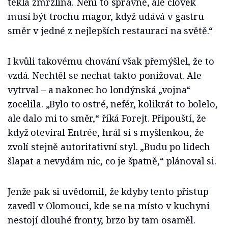
tekla zmrzlina. Není to správné, ale člověk
musí být trochu magor, když udává v gastru
směr v jedné z nejlepších restaurací na světě.“
I kvůli takovému chování však přemýšlel, že to
vzdá. Nechtěl se nechat takto ponižovat. Ale
vytrval – a nakonec ho londýnská „vojna“
zocelila. „Bylo to ostré, nefér, kolikrát to bolelo,
ale dalo mi to směr,“ říká Forejt. Připouští, že
když otevíral Entrée, hrál si s myšlenkou, že
zvolí stejně autoritativní styl. „Budu po lidech
šlapat a nevydám nic, co je špatně,“ plánoval si.
Jenže pak si uvědomil, že kdyby tento přístup
zavedl v Olomouci, kde se na místo v kuchyni
nestojí dlouhé fronty, brzo by tam osaměl.