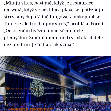
„Miluju stres, baví mě, když je restaurace
narvaná, když se nestíhá a plave se, potřebuju
stres, abych pořádně fungoval a nakopnul se.
Tohle je ale trochu jiný stres,“ prohlásil Forejt.
„Od ocenění hvězdou nad věcmi déle
přemýšlím. Změnit menu mi trvá stokrát déle
než předtím. Je to tlak jak sviňa.“
Ondřej Kinkor
5 min
FORBES BUSINESS FEST
Máme to spočítané. Dědek vysvětluje, proč do Pardubic patří hala
za dvanáct miliard
FORBES BUSINESS FEST
Forbes Česko
10 min