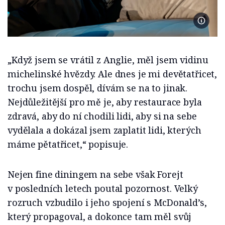
Foto R
„Když jsem se vrátil z Anglie, měl jsem vidinu
michelinské hvězdy. Ale dnes je mi devětatřicet,
trochu jsem dospěl, dívám se na to jinak.
Nejdůležitější pro mě je, aby restaurace byla
zdravá, aby do ní chodili lidi, aby si na sebe
vydělala a dokázal jsem zaplatit lidi, kterých
máme pětatřicet,“ popisuje.
Nejen fine diningem na sebe však Forejt
v posledních letech poutal pozornost. Velký
rozruch vzbudilo i jeho spojení s McDonald’s,
který propagoval, a dokonce tam měl svůj