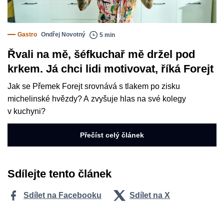
Gastro
Ondřej Novotný
5 min
Řvali na mě, šéfkuchař mě držel pod
krkem. Já chci lidi motivovat, říká Forejt
Jak se Přemek Forejt srovnává s tlakem po zisku
michelinské hvězdy? A zvyšuje hlas na své kolegy
v kuchyni?
Přečíst celý článek
Sdílejte tento článek
Sdílet na Facebooku
Sdílet na X