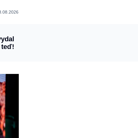
8.08.2026
vydal
 teď!