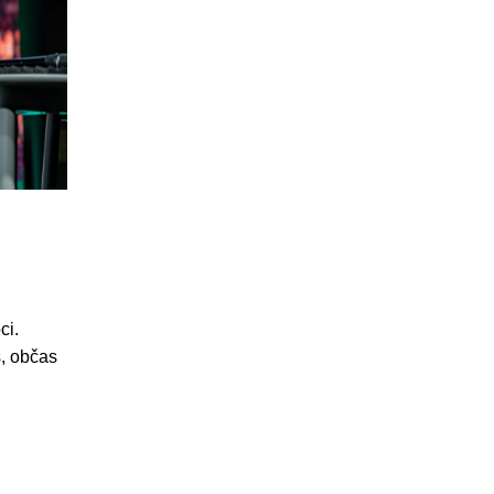
ci.
s, občas