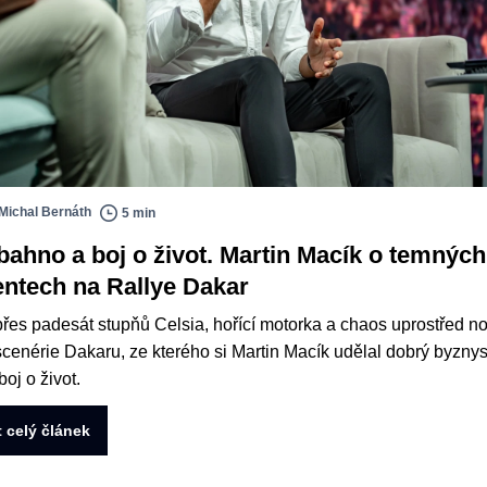
Michal Bernáth
5 min
bahno a boj o život. Martin Macík o temných
tech na Rallye Dakar
přes padesát stupňů Celsia, hořící motorka a chaos uprostřed no
cenérie Dakaru, ze kterého si Martin Macík udělal dobrý byzny
boj o život.
t celý článek