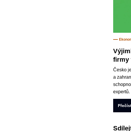
Ekono
Výjim
firmy 
Česko je
a zahran
schopnos
expertů.
Přečís
Sdílej