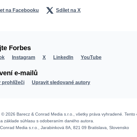
let na Facebooku
Sdílet na X
jte Forbes
ok
Instagram
X
LinkedIn
YouTube
vení e-mailů
v prohlížeči
Upravit sledované autory
 © 2026 Barecz & Conrad Media s.r.o., všetky práva vyhradené. Tento 
na základe súhlasu s odoberaním daného autora.
Conrad Media s.r.o., Jarabinková 8A, 821 09 Bratislava, Slovensko