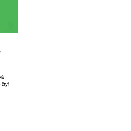
é
vá
 čtyř