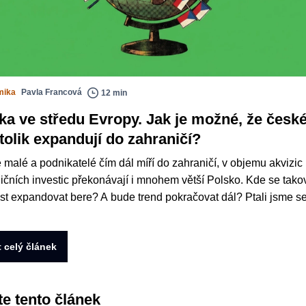
mika
Pavla Francová
12 min
ka ve středu Evropy. Jak je možné, že česk
tolik expandují do zahraničí?
 malé a podnikatelé čím dál míří do zahraničí, v objemu akvizic
ičních investic překonávají i mnohem větší Polsko. Kde se tako
t expandovat bere? A bude trend pokračovat dál? Ptali jsme se
t celý článek
te tento článek