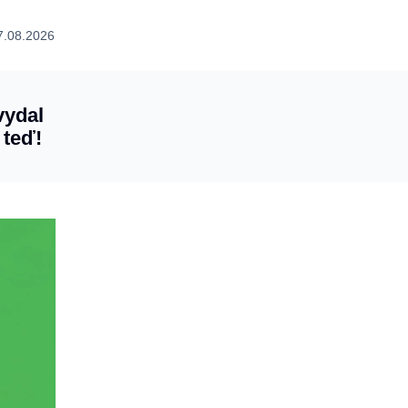
7.08.2026
vydal
 teď!