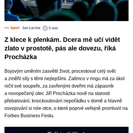
Sport
Jan Lacina
5 min
Z klece k plenkám. Dcera mě učí vidět
zlato v prostotě, pás ale dovezu, říká
Procházka
Bojovým uměním zasvětil život, procestoval celý svět
a změřil síly s těmi nejlepšími. Zatímco v ringu má za úkol
ničit své soupeře, za zavřenými dveřmi má zápasník
a novopečený otec Jiří Procházka nově na starosti
přebalování, knockoutování nepořádku v domě a hlavně
osvojování si role otce, o které poprvé veřejně promluvil na
Forbes Business Festu.