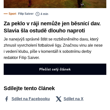
Sport
Filip Saiver
4 min
Za peklo v ráji nemůže jen běsnící dav.
Slavia šla ostudě dlouho naproti
Je nanejvýš správné štítit se rozběsněného davu, který
zhnusil vyvrcholení fotbalové ligy. Značnou vinu ale nese
i vedení klubu, píše v komentáři k sobotnímu derby
redaktor Filip Saiver.
Přečíst celý článek
Sdílejte tento článek
Sdílet na Facebooku
Sdílet na X