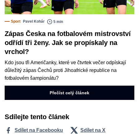
Sport
Pavel Kohár
5 min
Zápas Česka na fotbalovém mistrovství
odřídí tři ženy. Jak se propískaly na
vrchol?
Kdo jsou tři Američanky, které ve čtvrtek večer odpískají
důležitý zápas Čechů proti Jihoafrické republice na
fotbalovém šampionátu?
Přečíst celý článek
Sdílejte tento článek
Sdílet na Facebooku
Sdílet na X