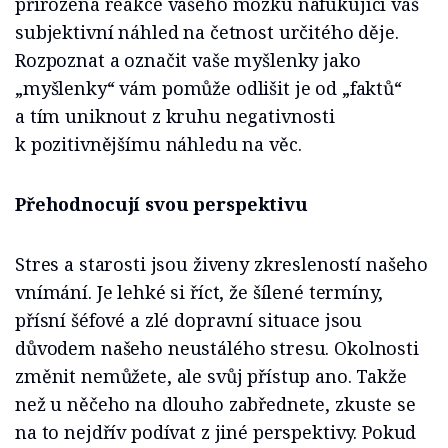
přirozená reakce vašeho mozku nafukující váš
subjektivní náhled na četnost určitého děje.
Rozpoznat a označit vaše myšlenky jako
„myšlenky“ vám pomůže odlišit je od „faktů“
a tím uniknout z kruhu negativnosti
k pozitivnějšímu náhledu na věc.
Přehodnocují svou perspektivu
Stres a starosti jsou živeny zkresleností našeho
vnímání. Je lehké si říct, že šílené termíny,
přísní šéfové a zlé dopravní situace jsou
důvodem našeho neustálého stresu. Okolnosti
změnit nemůžete, ale svůj přístup ano. Takže
než u něčeho na dlouho zabřednete, zkuste se
na to nejdřív podívat z jiné perspektivy. Pokud