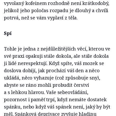
vyvolaný kofeinem rozhodně není krátkodobý,
jelikož jeho poločas rozpadu je dlouhý a chvíli
potrvá, než se vám vyplaví z těla.
Spí
Tohle je jedna z nejdůležitějších věcí, kterou ve
své praxi opakuji stále dokola, ale stále dokola
ji lidé nerespektují. Když spíte, váš mozek se
doslova dobíjí, jak prochází váš den a něco
ukládá, něco vyhazuje (což způsobuje sny),
abyste se ráno mohli probudit čerství
a s lehkou hlavou. Vaše sebeovládání,
pozornost i paměť trpí, když nemáte dostatek
spánku, nebo když váš spánek není, jaký by být
měl. Spánková deprivace zvyšuje hladinu