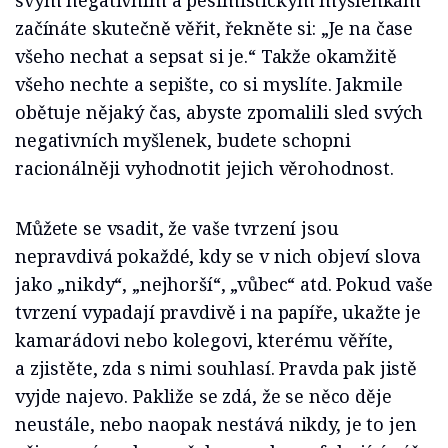
svým negativním a pesimistickým myšlenkám
začínáte skutečně věřit, řekněte si: „Je na čase
všeho nechat a sepsat si je.“ Takže okamžitě
všeho nechte a sepište, co si myslíte. Jakmile
obětuje nějaký čas, abyste zpomalili sled svých
negativních myšlenek, budete schopni
racionálněji vyhodnotit jejich věrohodnost.
Můžete se vsadit, že vaše tvrzení jsou
nepravdivá pokaždé, kdy se v nich objeví slova
jako „nikdy“, „nejhorší“, „vůbec“ atd. Pokud vaše
tvrzení vypadají pravdivě i na papíře, ukažte je
kamarádovi nebo kolegovi, kterému věříte,
a zjistěte, zda s nimi souhlasí. Pravda pak jistě
vyjde najevo. Pakliže se zdá, že se něco děje
neustále, nebo naopak nestává nikdy, je to jen