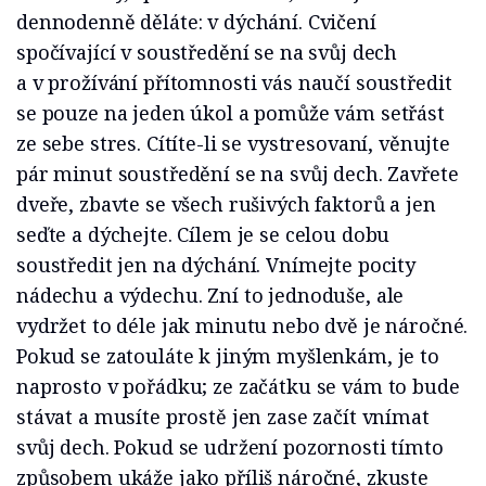
dennodenně děláte: v dýchání. Cvičení
spočívající v soustředění se na svůj dech
a v prožívání přítomnosti vás naučí soustředit
se pouze na jeden úkol a pomůže vám setřást
ze sebe stres. Cítíte-li se vystresovaní, věnujte
pár minut soustředění se na svůj dech. Zavřete
dveře, zbavte se všech rušivých faktorů a jen
seďte a dýchejte. Cílem je se celou dobu
soustředit jen na dýchání. Vnímejte pocity
nádechu a výdechu. Zní to jednoduše, ale
vydržet to déle jak minutu nebo dvě je náročné.
Pokud se zatouláte k jiným myšlenkám, je to
naprosto v pořádku; ze začátku se vám to bude
stávat a musíte prostě jen zase začít vnímat
svůj dech. Pokud se udržení pozornosti tímto
způsobem ukáže jako příliš náročné, zkuste