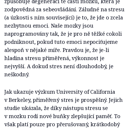
způsobuje degeneraci té části mozku, která je
zodpovědná za sebeovládání. Záludné na stresu
(a úzkosti s ním související) je to, že jde o zcela
nezbytnou emoci. Naše mozky jsou
naprogramovány tak, že je pro ně těžké cokoli
podniknout, pokud tuto emoci nepociťujeme
alespoň v nějaké míře. Pravdou je, že je-li
hladina stresu přiměřená, výkonnost je
nejvyšší. A dokud stres není dlouhodobý, je
neškodný.
Jak ukazuje výzkum University of California
v Berkeley, přiměřený stres je prospěšný. Jejich
studie ukázala, že díky nástupu stresu se
v mozku rodí nové buňky zlepšující paměť. To
však platí pouze pro přerušovaný, krátkodobý