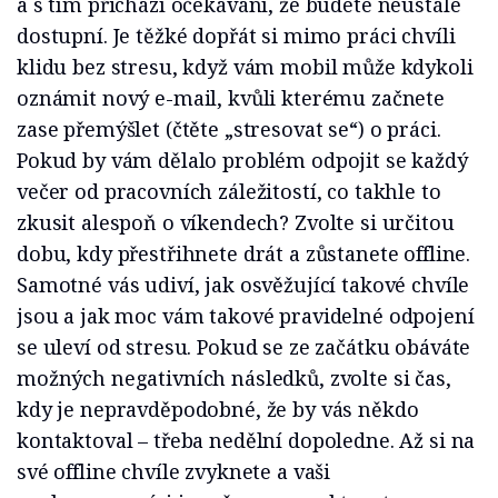
a s tím přichází očekávání, že budete neustále
dostupní. Je těžké dopřát si mimo práci chvíli
klidu bez stresu, když vám mobil může kdykoli
oznámit nový e-mail, kvůli kterému začnete
zase přemýšlet (čtěte „stresovat se“) o práci.
Pokud by vám dělalo problém odpojit se každý
večer od pracovních záležitostí, co takhle to
zkusit alespoň o víkendech? Zvolte si určitou
dobu, kdy přestřihnete drát a zůstanete offline.
Samotné vás udiví, jak osvěžující takové chvíle
jsou a jak moc vám takové pravidelné odpojení
se uleví od stresu. Pokud se ze začátku obáváte
možných negativních následků, zvolte si čas,
kdy je nepravděpodobné, že by vás někdo
kontaktoval – třeba nedělní dopoledne. Až si na
své offline chvíle zvyknete a vaši