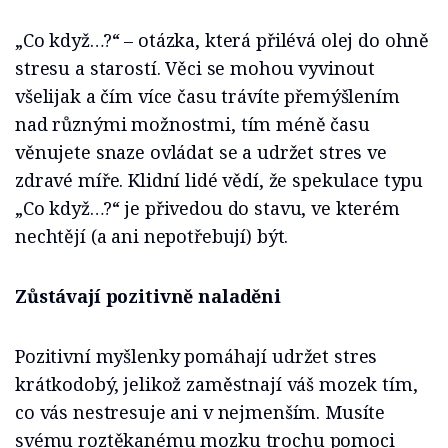
„Co když…?“ – otázka, která přilévá olej do ohně
stresu a starostí. Věci se mohou vyvinout
všelijak a čím více času trávíte přemýšlením
nad různými možnostmi, tím méně času
věnujete snaze ovládat se a udržet stres ve
zdravé míře. Klidní lidé vědí, že spekulace typu
„Co když…?“ je přivedou do stavu, ve kterém
nechtějí (a ani nepotřebují) být.
Zůstávají pozitivně naladěni
Pozitivní myšlenky pomáhají udržet stres
krátkodobý, jelikož zaměstnají váš mozek tím,
co vás nestresuje ani v nejmenším. Musíte
svému roztěkanému mozku trochu pomoci