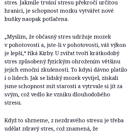
stres. Jakmile trvání stresu překročí určitou
hranici, je schopnost mozku vytvářet nové
buňky naopak potlačena.
„Myslím, že občasný stres udržuje mozek
v pohotovosti a, jste-li v pohotovosti, váš výkon
je lepší,“ říká Kirby. U zvířat tvoří krátkodobý
stres způsobený fyzickým ohrožením většinu
jejich emoční zkušenosti. To kdysi dávno platilo
i o lidech. Jak se lidský mozek vyvíjel, získali
jsme schopnost mít starosti a vytrvale si jít za
svým, což vedlo ke vzniku dlouhodobého
stresu.
Když to shrneme, z nezdravého stresu je třeba
udělat zdravý stres, což znamená, že