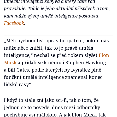
umělou inteligencí zabývá a který také rád
provokuje. Tohle je jeho aktuální příspěvek o tom,
kam může vývoj umělé inteligence posunout
Facebook
.
„Měli bychom být opravdu opatrní, pokud nás
může něco zničit, tak to je právě umělá
inteligence,“ nechal se před rokem slyšet
Elon
Musk
a přidali se k němu i Stephen Hawking
a Bill Gates, podle kterých by „vynález plně
funčkní umělé inteligence znamenal konec
lidské rasy.“
I když to stále zní jako sci-fi, tak o tom, že
jednou se to povede, dnes mezi odborníky
pochybuje asi málokdo. A jak Elon Musk, tak