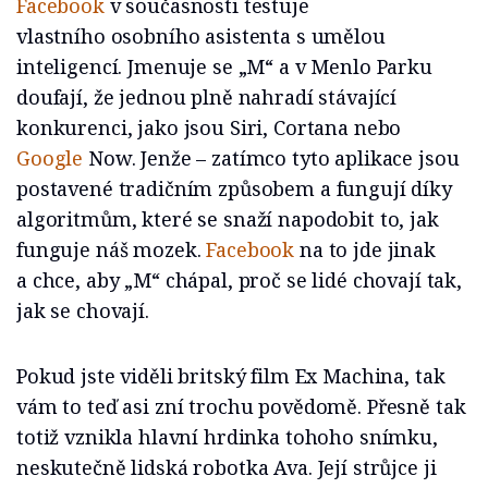
Facebook
v současnosti testuje
vlastního osobního asistenta s umělou
inteligencí. Jmenuje se „M“ a v Menlo Parku
doufají, že jednou plně nahradí stávající
konkurenci, jako jsou Siri, Cortana nebo
Google
Now. Jenže – zatímco tyto aplikace jsou
postavené tradičním způsobem a fungují díky
algoritmům, které se snaží napodobit to, jak
funguje náš mozek.
Facebook
na to jde jinak
a chce, aby „M“ chápal, proč se lidé chovají tak,
jak se chovají.
Pokud jste viděli britský film Ex Machina, tak
vám to teď asi zní trochu povědomě. Přesně tak
totiž vznikla hlavní hrdinka tohoho snímku,
neskutečně lidská robotka Ava. Její strůjce ji