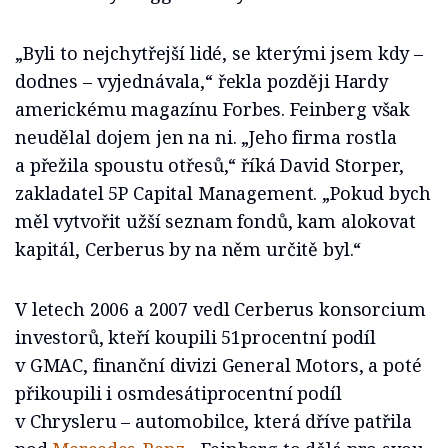
„Byli to nejchytřejší lidé, se kterými jsem kdy –
dodnes – vyjednávala,“ řekla později Hardy
americkému magazínu Forbes. Feinberg však
neudělal dojem jen na ni. „Jeho firma rostla
a přežila spoustu otřesů,“ říká David Storper,
zakladatel 5P Capital Management. „Pokud bych
měl vytvořit užší seznam fondů, kam alokovat
kapitál, Cerberus by na něm určitě byl.“
V letech 2006 a 2007 vedl Cerberus konsorcium
investorů, kteří koupili 51procentní podíl
v GMAC, finanční divizi General Motors, a poté
přikoupili i osmdesátiprocentní podíl
v Chrysleru – automobilce, která dříve patřila