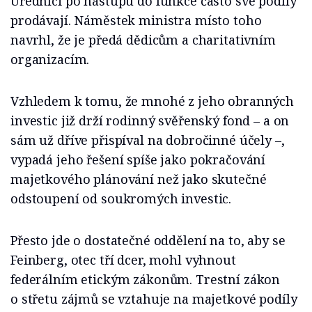
Úředníci po nástupu do funkce často své podíly
prodávají. Náměstek ministra místo toho
navrhl, že je předá dědicům a charitativním
organizacím.
Vzhledem k tomu, že mnohé z jeho obranných
investic již drží rodinný svěřenský fond – a on
sám už dříve přispíval na dobročinné účely –,
vypadá jeho řešení spíše jako pokračování
majetkového plánování než jako skutečné
odstoupení od soukromých investic.
Přesto jde o dostatečné oddělení na to, aby se
Feinberg, otec tří dcer, mohl vyhnout
federálním etickým zákonům. Trestní zákon
o střetu zájmů se vztahuje na majetkové podíly