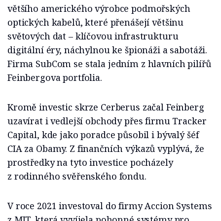
většího amerického výrobce podmořských
optických kabelů, které přenášejí většinu
světových dat – klíčovou infrastrukturu
digitální éry, náchylnou ke špionáži a sabotáži.
Firma SubCom se stala jedním z hlavních pilířů
Feinbergova portfolia.
Kromě investic skrze Cerberus začal Feinberg
uzavírat i vedlejší obchody přes firmu Tracker
Capital, kde jako poradce působil i bývalý šéf
CIA za Obamy. Z finančních výkazů vyplývá, že
prostředky na tyto investice pocházely
z rodinného svěřenského fondu.
V roce 2021 investoval do firmy Accion Systems
z MIT, která vyvíjela pohonné systémy pro