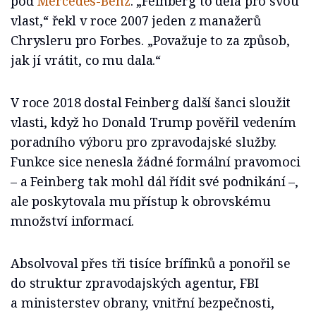
pod
Mercedes-Benz
. „Feinberg to dělá pro svou
vlast,“ řekl v roce 2007 jeden z manažerů
Chrysleru pro Forbes. „Považuje to za způsob,
jak jí vrátit, co mu dala.“
V roce 2018 dostal Feinberg další šanci sloužit
vlasti, když ho Donald Trump pověřil vedením
poradního výboru pro zpravodajské služby.
Funkce sice nenesla žádné formální pravomoci
– a Feinberg tak mohl dál řídit své podnikání –,
ale poskytovala mu přístup k obrovskému
množství informací.
Absolvoval přes tři tisíce brífinků a ponořil se
do struktur zpravodajských agentur, FBI
a ministerstev obrany, vnitřní bezpečnosti,