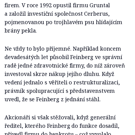
firem. V roce 1992 opustil firmu Gruntal
a založil investiční společnost Cerberus,
pojmenovanou po trojhlavém psu hlídajícím
brány pekla.
Ne vždy to bylo příjemné. Například koncem
devadesátých let působil Feinberg ve správní
radě jedné zdravotnické firmy, do níž zároveň
investoval skrze nákup jejího dluhu. Když
vedení jednalo s věřiteli o restrukturalizaci,
právník spolupracující s představenstvem
uvedl, že se Feinberg z jednání stáhl.
Akcionáři si však stěžovali, když generální
ředitel, kterého Feinberg do funkce dosadil,
přivedl firmu do bankrotu – což vyvolalo