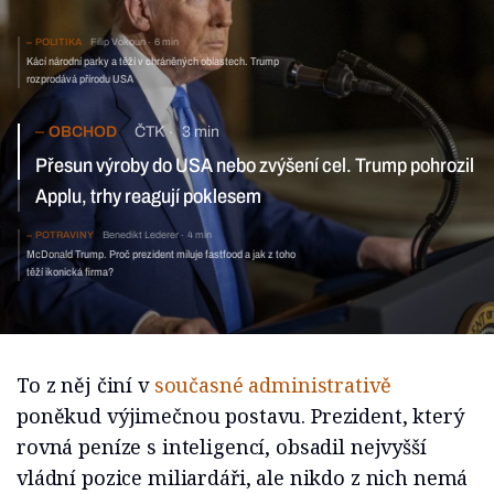
POLITIKA
Filip Vokoun
6 min
Kácí národní parky a těží v chráněných oblastech. Trump
rozprodává přírodu USA
OBCHOD
ČTK
3 min
Přesun výroby do USA nebo zvýšení cel. Trump pohrozil Applu,
trhy reagují poklesem
POTRAVINY
Benedikt Lederer
4 min
McDonald Trump. Proč prezident miluje fastfood a jak
z toho těží ikonická firma?
To z něj činí v
současné administrativě
poněkud výjimečnou postavu. Prezident, který
rovná peníze s inteligencí, obsadil nejvyšší
vládní pozice miliardáři, ale nikdo z nich nemá