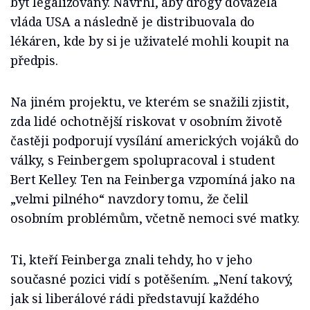
být legalizovány. Navrhl, aby drogy dovážela
vláda USA a následně je distribuovala do
lékáren, kde by si je uživatelé mohli koupit na
předpis.
Na jiném projektu, ve kterém se snažili zjistit,
zda lidé ochotnější riskovat v osobním životě
častěji podporují vysílání amerických vojáků do
války, s Feinbergem spolupracoval i student
Bert Kelley. Ten na Feinberga vzpomíná jako na
„velmi pilného“ navzdory tomu, že čelil
osobním problémům, včetně nemoci své matky.
Ti, kteří Feinberga znali tehdy, ho v jeho
současné pozici vidí s potěšením. „Není takový,
jak si liberálové rádi představují každého