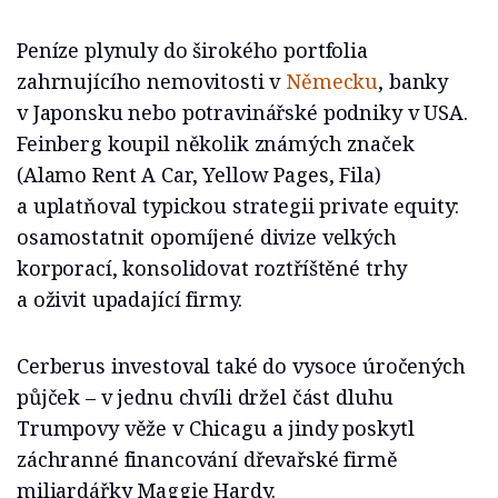
Peníze plynuly do širokého portfolia
zahrnujícího nemovitosti v
Německu
, banky
v Japonsku nebo potravinářské podniky v USA.
Feinberg koupil několik známých značek
(Alamo Rent A Car, Yellow Pages, Fila)
a uplatňoval typickou strategii private equity:
osamostatnit opomíjené divize velkých
korporací, konsolidovat roztříštěné trhy
a oživit upadající firmy.
Cerberus investoval také do vysoce úročených
půjček – v jednu chvíli držel část dluhu
Trumpovy věže v Chicagu a jindy poskytl
záchranné financování dřevařské firmě
miliardářky Maggie Hardy.