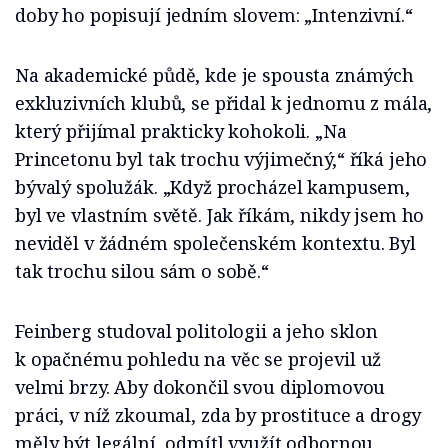
doby ho popisují jedním slovem: „Intenzivní.“
Na akademické půdě, kde je spousta známých
exkluzivních klubů, se přidal k jednomu z mála,
který přijímal prakticky kohokoli. „Na
Princetonu byl tak trochu výjimečný,“ říká jeho
bývalý spolužák. „Když procházel kampusem,
byl ve vlastním světě. Jak říkám, nikdy jsem ho
neviděl v žádném společenském kontextu. Byl
tak trochu silou sám o sobě.“
Feinberg studoval politologii a jeho sklon
k opačnému pohledu na věc se projevil už
velmi brzy. Aby dokončil svou diplomovou
práci, v níž zkoumal, zda by prostituce a drogy
měly být legální, odmítl využít odbornou