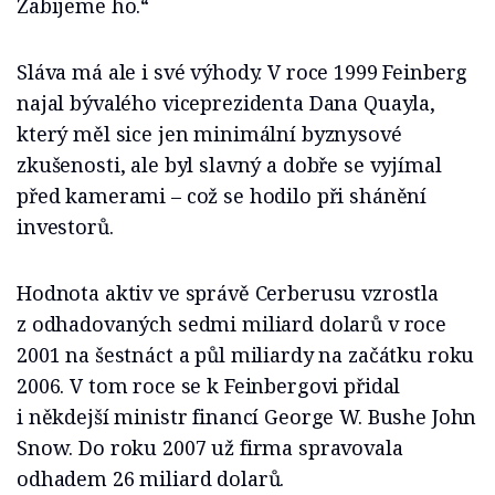
Zabijeme ho.“
Sláva má ale i své výhody. V roce 1999 Feinberg
najal bývalého viceprezidenta Dana Quayla,
který měl sice jen minimální byznysové
zkušenosti, ale byl slavný a dobře se vyjímal
před kamerami – což se hodilo při shánění
investorů.
Hodnota aktiv ve správě Cerberusu vzrostla
z odhadovaných sedmi miliard dolarů v roce
2001 na šestnáct a půl miliardy na začátku roku
2006. V tom roce se k Feinbergovi přidal
i někdejší ministr financí George W. Bushe John
Snow. Do roku 2007 už firma spravovala
odhadem 26 miliard dolarů.