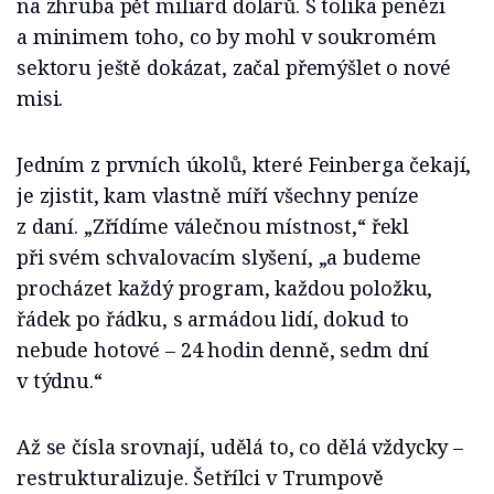
na zhruba pět miliard dolarů. S tolika penězi
a minimem toho, co by mohl v soukromém
sektoru ještě dokázat, začal přemýšlet o nové
misi.
Jedním z prvních úkolů, které Feinberga čekají,
je zjistit, kam vlastně míří všechny peníze
z daní. „Zřídíme válečnou místnost,“ řekl
při svém schvalovacím slyšení, „a budeme
procházet každý program, každou položku,
řádek po řádku, s armádou lidí, dokud to
nebude hotové – 24 hodin denně, sedm dní
v týdnu.“
Až se čísla srovnají, udělá to, co dělá vždycky –
restrukturalizuje. Šetřílci v Trumpově