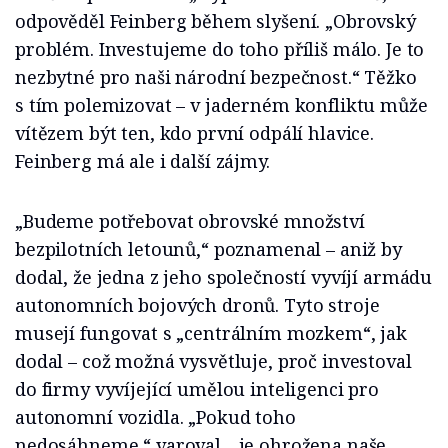
odpověděl Feinberg během slyšení. „Obrovský
problém. Investujeme do toho příliš málo. Je to
nezbytné pro naši národní bezpečnost.“ Těžko
s tím polemizovat – v jaderném konfliktu může
vítězem být ten, kdo první odpálí hlavice.
Feinberg má ale i další zájmy.
„Budeme potřebovat obrovské množství
bezpilotních letounů,“ poznamenal – aniž by
dodal, že jedna z jeho společností vyvíjí armádu
autonomních bojových dronů. Tyto stroje
musejí fungovat s „centrálním mozkem“, jak
dodal – což možná vysvětluje, proč investoval
do firmy vyvíjející umělou inteligenci pro
autonomní vozidla. „Pokud toho
nedosáhneme,“ varoval, „je ohrožena naše