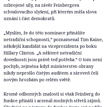
ozbrojené síly, na závěr Feinbergova
schvalovacího slyšení, při kterém měla slova
uznání i část demokratů.
„Myslím, že do této nominace přinášíte
netradiční schopnosti,“ poznamenal Tim Kaine,
někdejší kandidát na viceprezidenta po boku
Hillary Clinton. „A některé netradiční
dovednosti jsou právě teď potřeba.“ O tom není
pochyb, zejména když ministerstvo obrany
nikdy neprošlo čistým auditem a zároveň čelí
novým hrozbám po celém světě.
Kromě odborných znalostí si však Feinberg do
funkce přináší i arzenál možných střetů zájmů.