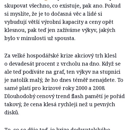
skupovat všechno, co existuje, pak ano. Pokud
si myslíte, že je to dočasná věc a lidé si
vybudují větší výrobní kapacity a ceny opět
klesnou, pak teď jen zažíváme výkyv, jakých
bylo v minulosti už spousta.
Za velké hospodářské krize akciový trh klesl
o devadesát procent z vrcholu na dno. Když se
ale teď podíváte na graf, ten výkyv na stupnici
je natolik malý, že ho dnes téměř nenajdete. To
samé platí pro krizové roky 2000 a 2008.
Dlouhodobý cenový trend flash pamětí je pořád
takový, že cena klesá rychleji než u pevných
disků.
To, co se děje teď, je krize dodavatelského