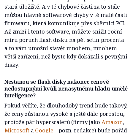
stará úložiště. A v té chybové části za to stále
můžou hlavně softwarové chyby v té malé části
firmwaru, která komunikuje přes sběrnici PCI.
Až zmizí i tento software, můžete snížit roční
míru poruch flash disku na pět setin procenta
a to vám umožní stavět mnohem, mnohem
větší zařízení, než byste kdy dokázali s pevnými
disky.
Nestanou se flash disky nakonec cenově
nedostupnými kvůli nenasytnému hladu umělé
inteligence?
Pokud věříte, že dlouhodobý trend bude takový,
že ceny zůstanou vysoké a ještě dále porostou,
protože pár hyperscalerů (firmy jako
Amazon
,
Microsoft
a
Google
– pozn. redakce) bude pořád