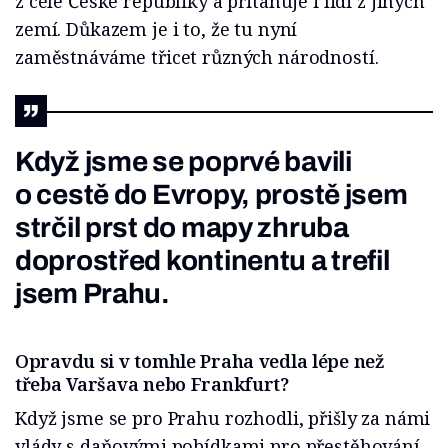
z celé České republiky a přitahuje i lidi z jiných
zemí. Důkazem je i to, že tu nyní
zaměstnáváme třicet různých národností.
Když jsme se poprvé bavili
o cestě do Evropy, prostě jsem
strčil prst do mapy zhruba
doprostřed kontinentu a trefil
jsem Prahu.
Opravdu si v tomhle Praha vedla lépe než
třeba Varšava nebo Frankfurt?
Když jsme se pro Prahu rozhodli, přišly za námi
vlády s daňovými pobídkami pro přestěhování