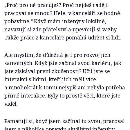
„Proč pro ně pracuješ? Proč nejdeš raději
pracovat se mnou? Hele, v kanceláři se hodně
pobavíme.“ Když mám inženýry lokálně,
navazují si zde přátelství a upevňují si vazby.
Takže práce z kanceláře pomáhá udržet si lidi.
Ale myslím, že důležitá je i pro rozvoj jich
samotných. Když jste začínal svou kariéru, jak
jste získával první zkušenosti? Učil jste se
interakcí s lidmi, kteří jich měli více
a mnohokrát k tomu nejspíš ani nebyla potřeba
přímé interakce. Byly to prostě věci, které jste
viděl.
Pamatuji si, když jsem začínal tu svou, pracoval
jsem s několika opravdu skvělými inženýry.