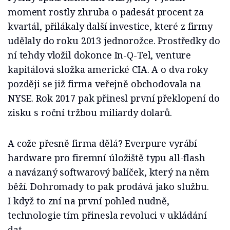
moment rostly zhruba o padesát procent za
kvartál, přilákaly další investice, které z firmy
udělaly do roku 2013 jednorožce. Prostředky do
ní tehdy vložil dokonce In-Q-Tel, venture
kapitálová složka americké CIA. A o dva roky
později se již firma veřejně obchodovala na
NYSE. Rok 2017 pak přinesl první překlopení do
zisku s roční tržbou miliardy dolarů.
A cože přesně firma dělá? Everpure vyrábí
hardware pro firemní úložiště typu all-flash
a navázaný softwarový balíček, který na něm
běží. Dohromady to pak prodává jako službu.
I když to zní na první pohled nudně,
technologie tím přinesla revoluci v ukládání
dat.