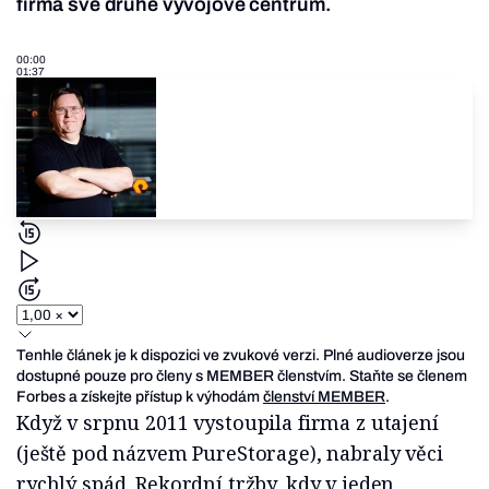
firma své druhé vývojové centrum.
00:00
01:37
Tenhle článek je k dispozici ve zvukové verzi. Plné audioverze jsou
dostupné pouze pro členy s MEMBER členstvím. Staňte se členem
Forbes a získejte přístup k výhodám
členství MEMBER
.
Když v srpnu 2011 vystoupila firma z utajení
(ještě pod názvem PureStorage), nabraly věci
rychlý spád. Rekordní tržby, kdy v jeden