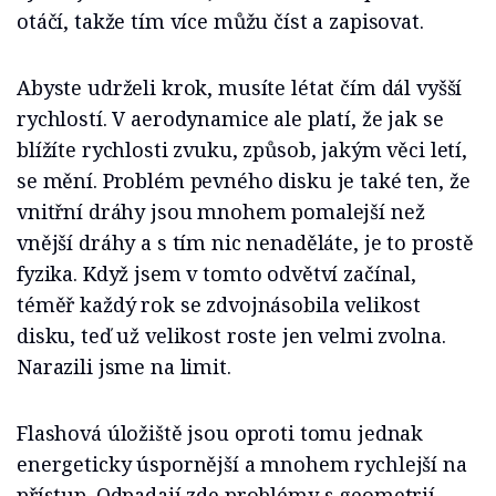
otáčí, takže tím více můžu číst a zapisovat.
Abyste udrželi krok, musíte létat čím dál vyšší
rychlostí. V aerodynamice ale platí, že jak se
blížíte rychlosti zvuku, způsob, jakým věci letí,
se mění. Problém pevného disku je také ten, že
vnitřní dráhy jsou mnohem pomalejší než
vnější dráhy a s tím nic nenaděláte, je to prostě
fyzika. Když jsem v tomto odvětví začínal,
téměř každý rok se zdvojnásobila velikost
disku, teď už velikost roste jen velmi zvolna.
Narazili jsme na limit.
Flashová úložiště jsou oproti tomu jednak
energeticky úspornější a mnohem rychlejší na
přístup. Odpadají zde problémy s geometrií,