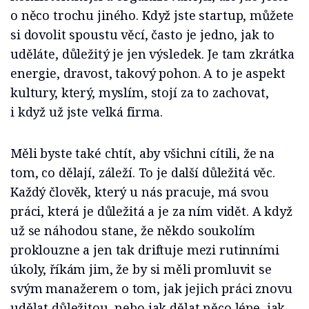
o něco trochu jiného. Když jste startup, můžete
si dovolit spoustu věcí, často je jedno, jak to
uděláte, důležitý je jen výsledek. Je tam zkrátka
energie, dravost, takový pohon. A to je aspekt
kultury, který, myslím, stojí za to zachovat,
i když už jste velká firma.
Měli byste také chtít, aby všichni cítili, že na
tom, co dělají, záleží. To je další důležitá věc.
Každý člověk, který u nás pracuje, má svou
práci, která je důležitá a je za ním vidět. A když
už se náhodou stane, že někdo soukolím
proklouzne a jen tak driftuje mezi rutinními
úkoly, říkám jim, že by si měli promluvit se
svým manažerem o tom, jak jejich práci znovu
udělat důležitou, nebo jak dělat něco lépe, jak