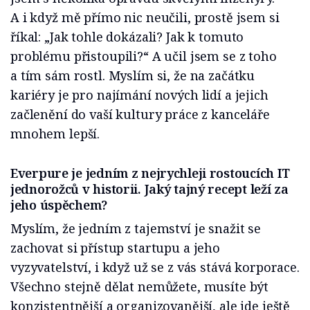
A i když mě přímo nic neučili, prostě jsem si
říkal: „Jak tohle dokázali? Jak k tomuto
problému přistoupili?“ A učil jsem se z toho
a tím sám rostl. Myslím si, že na začátku
kariéry je pro najímání nových lidí a jejich
začlenění do vaší kultury práce z kanceláře
mnohem lepší.
Everpure je jedním z nejrychleji rostoucích IT
jednorožců v historii. Jaký tajný recept leží za
jeho úspěchem?
Myslím, že jedním z tajemství je snažit se
zachovat si přístup startupu a jeho
vyzyvatelství, i když už se z vás stává korporace.
Všechno stejně dělat nemůžete, musíte být
konzistentnější a organizovanější, ale jde ještě