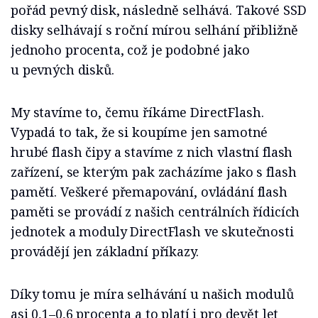
pořád pevný disk, následně selhává. Takové SSD
disky selhávají s roční mírou selhání přibližně
jednoho procenta, což je podobné jako
u pevných disků.
My stavíme to, čemu říkáme DirectFlash.
Vypadá to tak, že si koupíme jen samotné
hrubé flash čipy a stavíme z nich vlastní flash
zařízení, se kterým pak zacházíme jako s flash
pamětí. Veškeré přemapování, ovládání flash
paměti se provádí z našich centrálních řídicích
jednotek a moduly DirectFlash ve skutečnosti
provádějí jen základní příkazy.
Díky tomu je míra selhávání u našich modulů
asi 0,1–0,6 procenta a to platí i pro devět let