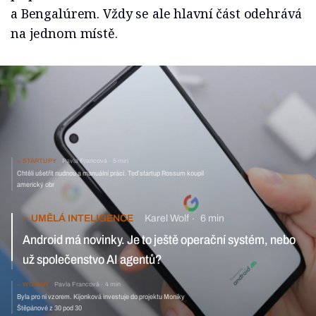
a Bengalúrem. Vždy se ale hlavní část odehrává
na jednom místě.
STARTUPY
Pavla Francová
5 min
Chtěli ušetřit nudnou a manuální práci. Teď startup Rossum koupil
americký obr
UMĚLÁ INTELIGENCE
Karel Wolf
6 min
Android má novinky. Je to ještě operační systém, nebo už
společenstvo AI agentů?
WOMAN
Pavla Francová
4 min
Byla pro ni vzorem. Kijonková investuje do projektu
Moniky Štěpánové z 30 pod 30