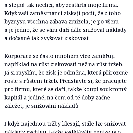
a stejně tak nechci, aby zestárla moje firma.
Když vaši zaměstnanci získají pocit, že z toho
byznysu všechna zábava zmizela, je po všem
a je jedno, že se vám daří dále snižovat náklady
a dočasně tak zvyšovat ziskovost.
Korporace se často mnohem více zaměřují
například na růst ziskovosti než na růst tržeb.
Já si myslím, že zisk je odměna, která přirozeně
roste s růstem tržeb. Představte si, že pracujete
pro firmu, které se daří, takže koupí soukromý
kapitál a jediné, na čem od té doby začne
záležet, je snižování nákladů.
I když najednou tržby klesají, stále lze snižovat
náklady rychleji, takže vyděláváte peníze pro