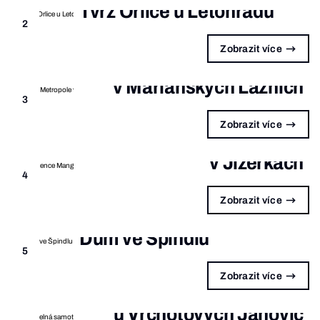
Tvrz Orlice u Letohradu
2
Zobrazit více
Hotel Metropole
v Mariánských Lázních
3
Zobrazit více
Rezidence Mangosteen
v Jizerkách
4
Zobrazit více
Dům ve Špindlu
5
Zobrazit více
Kouzelná samota
u Vrchotových Janovic