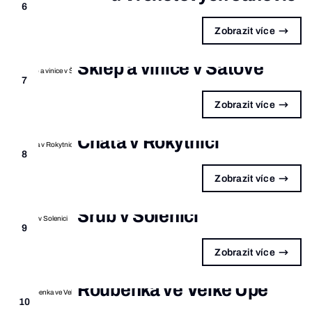
6
Zobrazit více
Sklep a vinice v Šatově
7
Zobrazit více
Chata v Rokytnici
8
Zobrazit více
Srub v Solenici
9
Zobrazit více
Roubenka ve Velké Úpě
10