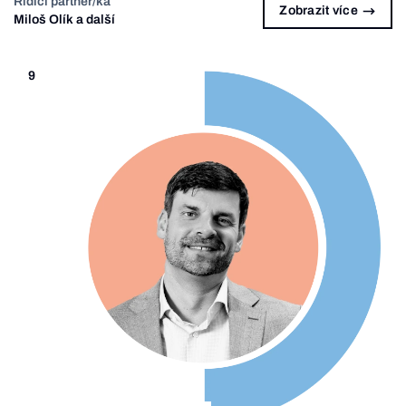
Řídící partner/ka
Zobrazit více
Miloš Olík a další
9