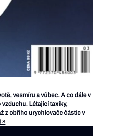
otě, vesmíru a vůbec. A co dále v
vzduchu. Létající taxíky,
áž z obřího urychlovače částic v
 »