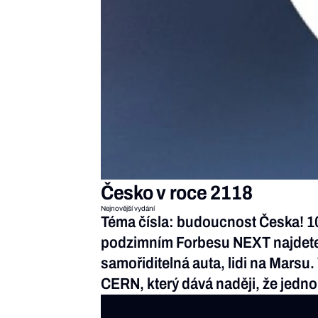
Česko v roce 2118
Nejnovější vydání
Téma čísla: budoucnost Česka! 100
podzimním Forbesu NEXT najdete? J
samořiditelná auta, lidi na Marsu.
CERN, který dává naději, že jed