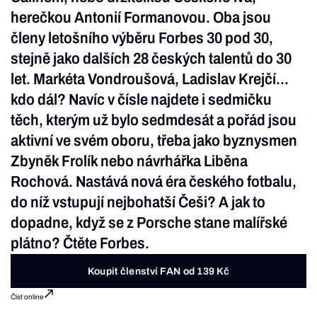
herečkou Antonií Formanovou. Oba jsou
členy letošního výběru Forbes 30 pod 30,
stejně jako dalších 28 českých talentů do 30
let. Markéta Vondroušová, Ladislav Krejčí...
kdo dál? Navíc v čísle najdete i sedmičku
těch, kterým už bylo sedmdesát a pořád jsou
aktivní ve svém oboru, třeba jako byznysmen
Zbyněk Frolík nebo návrhářka Liběna
Rochová. Nastává nová éra českého fotbalu,
do níž vstupují nejbohatší Češi? A jak to
dopadne, když se z Porsche stane malířské
plátno? Čtěte Forbes.
Koupit členství FAN od 139 Kč
Číst online