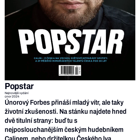
Popstar
Nejnovější vydání
únor 2024
Únorový Forbes přináší mladý vítr, ale taky
životní zkušenosti. Na stánku najdete hned
dvě titulní strany: buď tu s
nejposlouchanějším českým hudebníkem
Calinem, nebo držitelkou Českého lva,