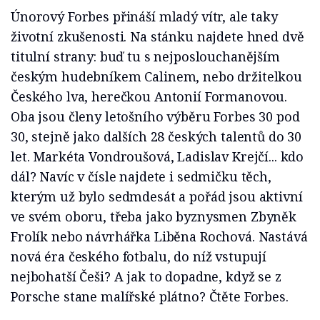
Únorový Forbes přináší mladý vítr, ale taky
životní zkušenosti. Na stánku najdete hned dvě
titulní strany: buď tu s nejposlouchanějším
českým hudebníkem Calinem, nebo držitelkou
Českého lva, herečkou Antonií Formanovou.
Oba jsou členy letošního výběru Forbes 30 pod
30, stejně jako dalších 28 českých talentů do 30
let. Markéta Vondroušová, Ladislav Krejčí... kdo
dál? Navíc v čísle najdete i sedmičku těch,
kterým už bylo sedmdesát a pořád jsou aktivní
ve svém oboru, třeba jako byznysmen Zbyněk
Frolík nebo návrhářka Liběna Rochová. Nastává
nová éra českého fotbalu, do níž vstupují
nejbohatší Češi? A jak to dopadne, když se z
Porsche stane malířské plátno? Čtěte Forbes.