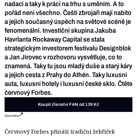
nadaci a taky k práci na trhu s uměním. A to
pořád není všechno. Čeští zbrojaři mají nabito
a jejich současný úspěch na světové scéně je
fenomenální. Investiční skupina Jakuba
Havrlanta Rockaway Capital se stala
strategickým investorem festivalu Designblok
a Jan Jírovec v rozhovoru vysvětluje, co to
znamená. Taky tu jsou mladý duše a starý káry
a jejich cesta z Prahy do Athén. Taky luxusní
auta, luxusní hotely i luxusní české sklo. Čtěte
červnový Forbes.
Koupit členství FAN od 139 Kč
Číst online
Červnový Forbes přináší tradiční žebříček