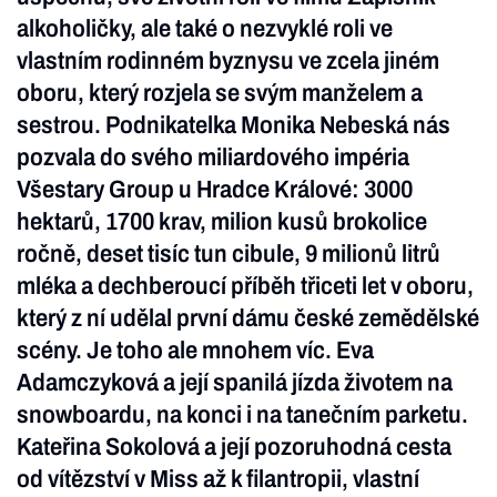
alkoholičky, ale také o nezvyklé roli ve
vlastním rodinném byznysu ve zcela jiném
oboru, který rozjela se svým manželem a
sestrou. Podnikatelka Monika Nebeská nás
pozvala do svého miliardového impéria
Všestary Group u Hradce Králové: 3000
hektarů, 1700 krav, milion kusů brokolice
ročně, deset tisíc tun cibule, 9 milionů litrů
mléka a dechberoucí příběh třiceti let v oboru,
který z ní udělal první dámu české zemědělské
scény. Je toho ale mnohem víc. Eva
Adamczyková a její spanilá jízda životem na
snowboardu, na konci i na tanečním parketu.
Kateřina Sokolová a její pozoruhodná cesta
od vítězství v Miss až k filantropii, vlastní