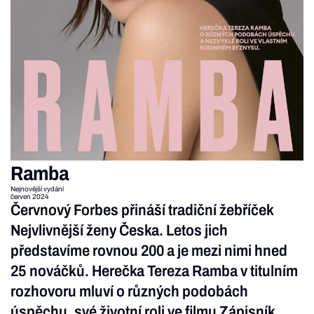
Ramba
Nejnovější vydání
červen 2024
Červnový Forbes přináší tradiční žebříček
Nejvlivnější ženy Česka. Letos jich
představíme rovnou 200 a je mezi nimi hned
25 nováčků. Herečka Tereza Ramba v titulním
rozhovoru mluví o různých podobách
úspěchu, své životní roli ve filmu Zápisník