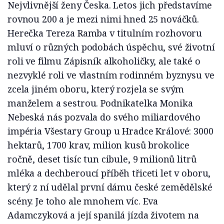
Nejvlivnější ženy Česka. Letos jich představíme
rovnou 200 a je mezi nimi hned 25 nováčků.
Herečka Tereza Ramba v titulním rozhovoru
mluví o různých podobách úspěchu, své životní
roli ve filmu Zápisník alkoholičky, ale také o
nezvyklé roli ve vlastním rodinném byznysu ve
zcela jiném oboru, který rozjela se svým
manželem a sestrou. Podnikatelka Monika
Nebeská nás pozvala do svého miliardového
impéria Všestary Group u Hradce Králové: 3000
hektarů, 1700 krav, milion kusů brokolice
ročně, deset tisíc tun cibule, 9 milionů litrů
mléka a dechberoucí příběh třiceti let v oboru,
který z ní udělal první dámu české zemědělské
scény. Je toho ale mnohem víc. Eva
Adamczyková a její spanilá jízda životem na