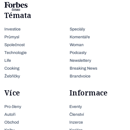
Témata
Investice
Speciály
Průmysl
Komentáře
Společnost
Woman
Technologie
Podcasty
Life
Newslettery
Cooking
Breaking News
Žebříčky
Brandvoice
Více
Informace
Pro členy
Eventy
Autoři
Členství
Obchod
Inzerce