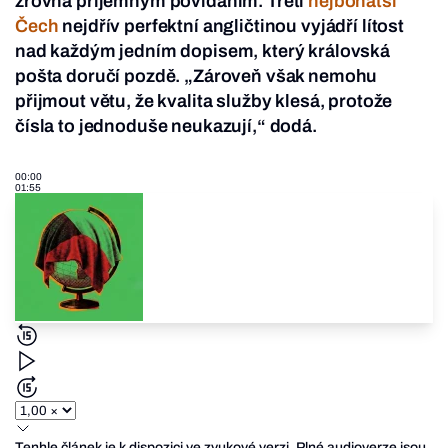
zrovna příjemným povídáním. Třetí
nejbohatší
Čech
nejdřív perfektní angličtinou vyjádří lítost
nad každým jedním dopisem, který královská
pošta doručí pozdě. „Zároveň však nemohu
přijmout větu, že kvalita služby klesá, protože
čísla to jednoduše neukazují,“ dodá.
00:00
01:55
Tenhle článek je k dispozici ve zvukové verzi. Plné audioverze jsou