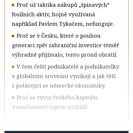
Proč už taktika nákupů „špinavých“
fosilních aktiv, hojně využívaná
například Pavlem Tykačem, nefunguje.
Proč se v Česku, které o pouhou
generaci zpět zahraniční investice téměř
výhradně přijímalo, tento proud obrátil.
V čem čeští podnikatelé a podnikatelky
v globálním srovnání vynikají a jak těží
z potácející se německé ekonomiky.
Proč se vývoz českého kapitálu
v současnosti teprve rozjíždí.