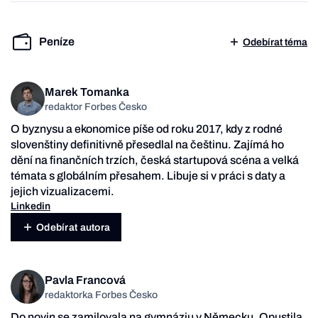
Peníze
Odebírat téma
Marek Tomanka
redaktor Forbes Česko
O byznysu a ekonomice píše od roku 2017, kdy z rodné
slovenštiny definitivně přesedlal na češtinu. Zajímá ho
dění na finančních trzích, česká startupová scéna a velká
témata s globálním přesahem. Libuje si v práci s daty a
jejich vizualizacemi.
Linkedin
Odebírat autora
Pavla Francová
redaktorka Forbes Česko
Do novin se zamilovala na gymnáziu v Německu. Opustila