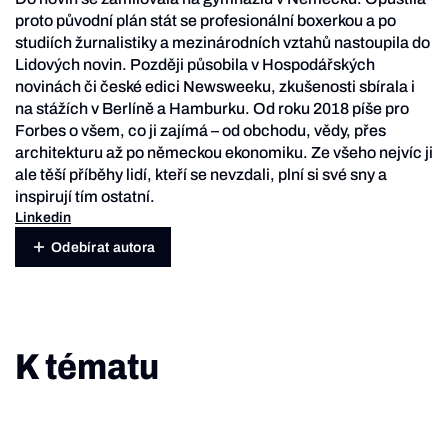
proto původní plán stát se profesionální boxerkou a po
studiích žurnalistiky a mezinárodních vztahů nastoupila do
Lidových novin. Později působila v Hospodářských
novinách či české edici Newsweeku, zkušenosti sbírala i
na stážích v Berlíně a Hamburku. Od roku 2018 píše pro
Forbes o všem, co ji zajímá – od obchodu, vědy, přes
architekturu až po německou ekonomiku. Ze všeho nejvíc ji
ale těší příběhy lidí, kteří se nevzdali, plní si své sny a
inspirují tím ostatní.
Linkedin
Odebírat autora
K tématu