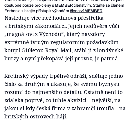
dostupné pouze pro členy s MEMBER členstvím. Staňte se členem
Forbes a získejte přístup k výhodám
členství MEMBER
.
Následuje více než hodinová přestřelka
s britskými zákonodárci. Jejich nedůvěra vůči
„magnátovi z Východu“, který navzdory
extrémně tvrdým regulatorním požadavkům
koupil 510letou Royal Mail, stáhl ji z londýnské
burzy a nyní překopává její provoz, je patrná.
Křetínský výpady trpělivě odráží, sděluje jedno
číslo za druhým a ukazuje, že svému byznysu
rozumí do nejmenšího detailu. Ostatně není to
zdaleka poprvé, co tuhle akvizici – největší, na
jakou si kdy česká firma v zahraničí troufla – na
britských ostrovech hájí.