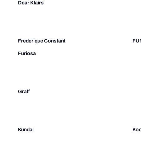
Dear Klairs
Frederique Constant
FU
Furiosa
Graff
Kundal
Koc