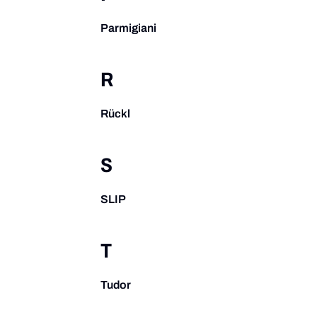
Parmigiani
R
Rückl
S
SLIP
T
Tudor