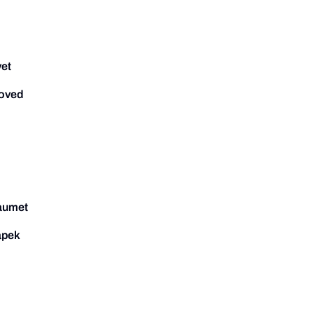
et
oved
aumet
apek