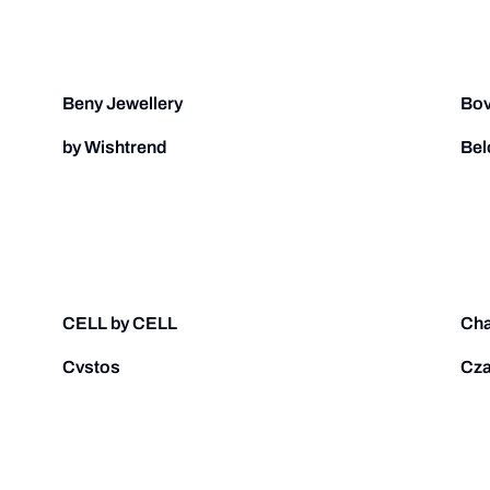
Beny Jewellery
Bov
by Wishtrend
Bel
CELL by CELL
Ch
Cvstos
Cz