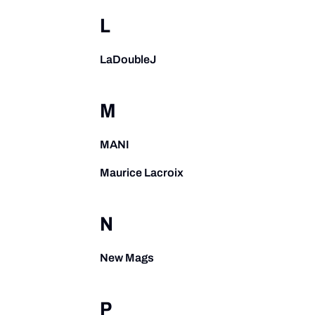
L
LaDoubleJ
M
MANI
Maurice Lacroix
N
New Mags
P