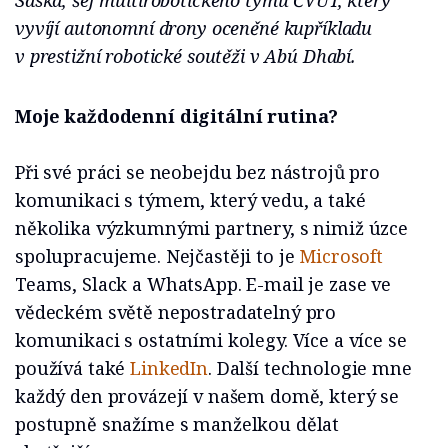
Saska, šéf multirobotického týmu ČVUT, který
vyvíjí autonomní drony oceněné kupříkladu
v prestižní robotické soutěži v Abú Dhabí.
Moje každodenní digitální rutina?
Při své práci se neobejdu bez nástrojů pro
komunikaci s týmem, který vedu, a také
několika výzkumnými partnery, s nimiž úzce
spolupracujeme. Nejčastěji to je
Microsoft
Teams, Slack a WhatsApp. E-mail je zase ve
vědeckém světě nepostradatelný pro
komunikaci s ostatními kolegy. Více a více se
používá také
LinkedIn
. Další technologie mne
každý den provázejí v našem domě, který se
postupně snažíme s manželkou dělat