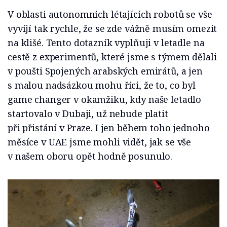
V oblasti autonomních létajících robotů se vše
vyvíjí tak rychle, že se zde vážně musím omezit
na klišé. Tento dotazník vyplňuji v letadle na
cestě z experimentů, které jsme s týmem dělali
v poušti Spojených arabských emirátů, a jen
s malou nadsázkou mohu říci, že to, co byl
game changer v okamžiku, kdy naše letadlo
startovalo v Dubaji, už nebude platit
při přistání v Praze. I jen během toho jednoho
měsíce v UAE jsme mohli vidět, jak se vše
v našem oboru opět hodně posunulo.