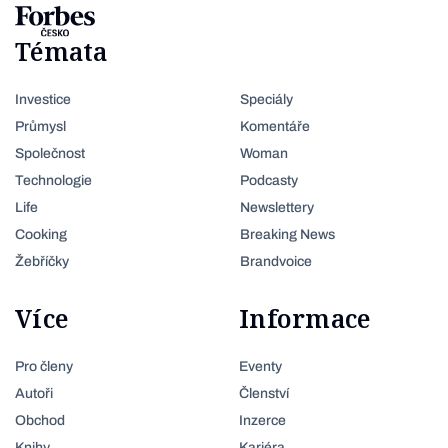
Témata
Investice
Speciály
Průmysl
Komentáře
Společnost
Woman
Technologie
Podcasty
Life
Newslettery
Cooking
Breaking News
Žebříčky
Brandvoice
Více
Informace
Pro členy
Eventy
Autoři
Členství
Obchod
Inzerce
Knihy
Kariéra