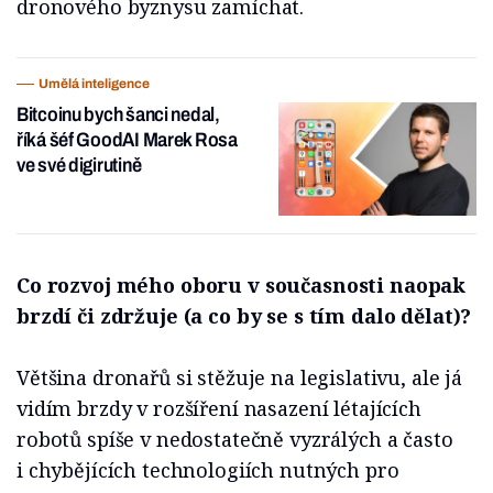
dronového byznysu zamíchat.
Umělá inteligence
Bitcoinu bych šanci nedal,
říká šéf GoodAI Marek Rosa
ve své digirutině
Co rozvoj mého oboru v současnosti naopak
brzdí či zdržuje (a co by se s tím dalo dělat)?
Většina dronařů si stěžuje na legislativu, ale já
vidím brzdy v rozšíření nasazení létajících
robotů spíše v nedostatečně vyzrálých a často
i chybějících technologiích nutných pro