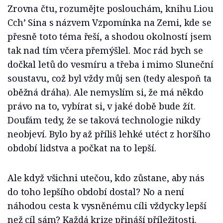
Zrovna čtu, rozumějte poslouchám, knihu Liou
Cch’ Sina s názvem Vzpomínka na Zemi, kde se
přesně toto téma řeší, a shodou okolností jsem
tak nad tím včera přemýšlel. Moc rád bych se
dočkal letů do vesmíru a třeba i mimo Sluneční
soustavu, což byl vždy můj sen (tedy alespoň ta
oběžná dráha). Ale nemyslím si, že má někdo
právo na to, vybírat si, v jaké době bude žít.
Doufám tedy, že se taková technologie nikdy
neobjeví. Bylo by až příliš lehké utéct z horšího
období lidstva a počkat na to lepší.
Ale když všichni utečou, kdo zůstane, aby nás
do toho lepšího období dostal? No a není
náhodou cesta k vysněnému cíli vždycky lepší
než cíl sám? Každá krize přináší příležitosti.