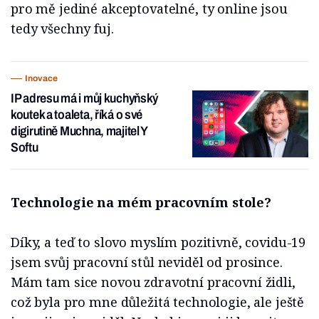
pro mě jediné akceptovatelné, ty online jsou
tedy všechny fuj.
Inovace
IP adresu má i můj kuchyňský
koutek a toaleta, říká o své
digirutině Muchna, majitel Y
Softu
Technologie na mém pracovním stole?
Díky, a teď to slovo myslím pozitivně, covidu-19
jsem svůj pracovní stůl neviděl od prosince.
Mám tam sice novou zdravotní pracovní židli,
což byla pro mne důležitá technologie, ale ještě