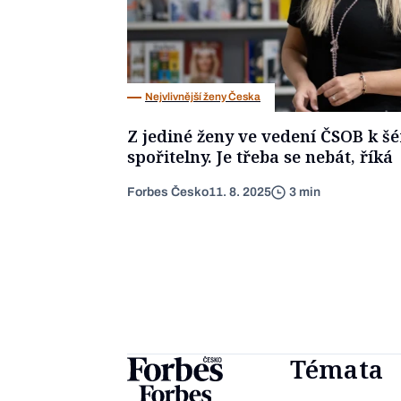
Nejvlivnější ženy Česka
Z jediné ženy ve vedení ČSOB k šé
spořitelny. Je třeba se nebát, říká
Forbes Česko
11. 8. 2025
3 min
Témata