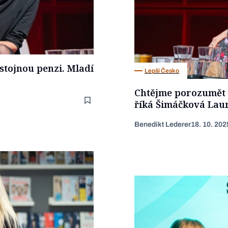
ůstojnou penzi. Mladí
Lepší Česko
Chtějme porozumět t
říká Šimáčková Lau
Benedikt Lederer
18. 10. 202