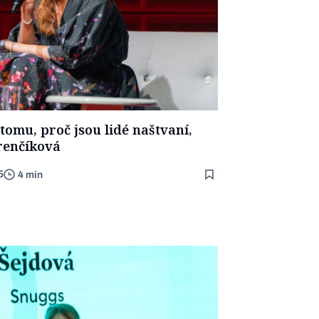
omu, proč jsou lidé naštvaní,
renčíková
5
4 min