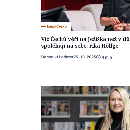
Lepší Česko
Víc Čechů věří na Ježíška než v d
spoléhají na sebe, říká Höllge
Benedikt Lederer
25. 10. 2025
4 min