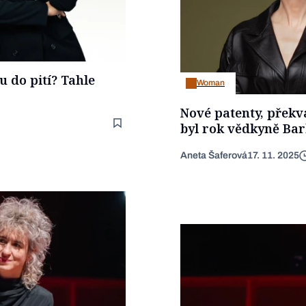
u do pití? Tahle
Woman
Nové patenty, překv
byl rok vědkyně Bar
Aneta Šaferová
17. 11. 2025