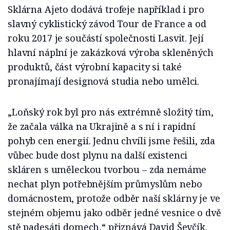
Sklárna Ajeto dodává trofeje například i pro
slavný cyklistický závod Tour de France a od
roku 2017 je součástí společnosti Lasvit. Její
hlavní náplní je zakázková výroba skleněných
produktů, část výrobní kapacity si také
pronajímají designová studia nebo umělci.
„Loňský rok byl pro nás extrémně složitý tím,
že začala válka na Ukrajině a s ní i rapidní
pohyb cen energií. Jednu chvíli jsme řešili, zda
vůbec bude dost plynu na další existenci
skláren s uměleckou tvorbou – zda nemáme
nechat plyn potřebnějším průmyslům nebo
domácnostem, protože odběr naší sklárny je ve
stejném objemu jako odběr jedné vesnice o dvě
stě padesáti domech,“ přiznává David Ševčík.