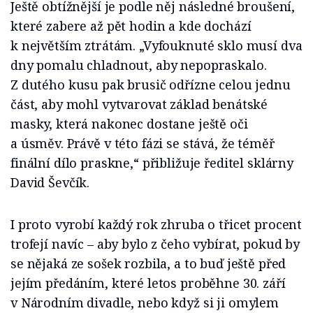
Ještě obtížnější je podle něj následné broušení,
které zabere až pět hodin a kde dochází
k největším ztrátám. „Vyfouknuté sklo musí dva
dny pomalu chladnout, aby nepopraskalo.
Z dutého kusu pak brusič odřízne celou jednu
část, aby mohl vytvarovat základ benátské
masky, která nakonec dostane ještě oči
a úsměv. Právě v této fázi se stává, že téměř
finální dílo praskne,“ přibližuje ředitel sklárny
David Ševčík.
I proto vyrobí každý rok zhruba o třicet procent
trofejí navíc – aby bylo z čeho vybírat, pokud by
se nějaká ze sošek rozbila, a to buď ještě před
jejím předáním, které letos proběhne 30. září
v Národním divadle, nebo když si ji omylem