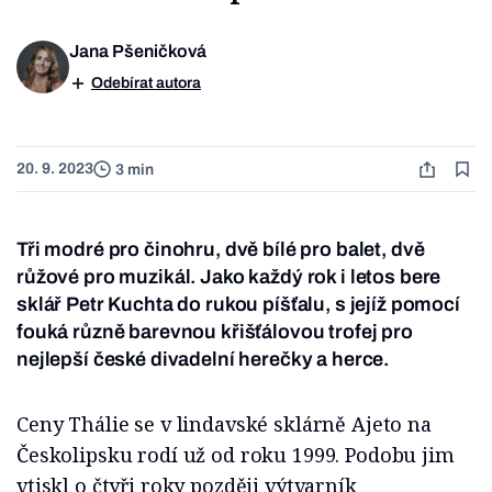
Jana Pšeničková
Odebírat autora
20. 9. 2023
3 min
Tři modré pro činohru, dvě bílé pro balet, dvě
růžové pro muzikál. Jako každý rok i letos bere
sklář Petr Kuchta do rukou píšťalu, s jejíž pomocí
fouká různě barevnou křišťálovou trofej pro
nejlepší české divadelní herečky a herce.
Ceny Thálie se v lindavské sklárně Ajeto na
Českolipsku rodí už od roku 1999. Podobu jim
vtiskl o čtyři roky později výtvarník