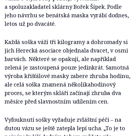
a spoluzakladatel sklárny Bořek Šípek. Podle
jeho návrhu se benátská maska vyrábí dodnes,
letos už po dvacáté.
Každá soška váží tři kilogramy a dohromady si
jich Herecká asociace objednala dvacet, v osmi
barvách. Některé se opakují, ale například
zelená je zastoupená pouze jedinkrát. Samotná
výroba křišťálové masky zabere zhruba hodinu,
ale celá soška znamená několikahodinový
proces, se kterým skláři začínají zhruba dva
měsíce před slavnostním udílením cen.
Vyfouknutí sošky vyžaduje zvláštní péči – na
dutou vázu se ještě zatepla lepí ucha. „To je to