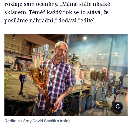
rozbije sám oceněný. „Máme stále nějaké
skladem. Téměř každý rok se to stává, že
posíláme náhradní,“ dodává ředitel.
Foto Ja
Ředitel sklárny David Ševčík s trofejí