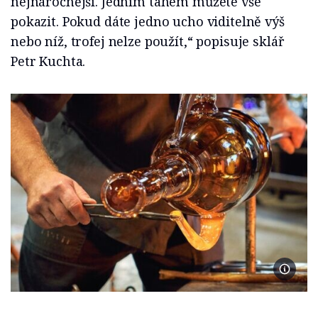
nejnáročnější. Jedním tahem můžete vše
pokazit. Pokud dáte jedno ucho viditelně výš
nebo níž, trofej nelze použít,“ popisuje sklář
Petr Kuchta.
Foto Ja