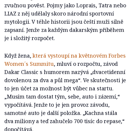
zvučnou pověst. Pojmy jako Loprais, Tatra nebo
LIAZ z něj udělaly skoro národní sportovní
mytologii. V téhle historii jsou čeští muži silně
zapsaní. Jenže za každým dakarským příběhem
je i složitý rozpočet.
Když žena,
která vystoupí na květnovém Forbes
Women´s Summitu
, mluví o rozpočtu, závod
Dakar Classic s humorem nazývá „dvacetidenní
dovolenou za dva a půl mega“. Ve skutečnosti je
to jen účet za možnost být vůbec na startu.
„Musím tam dostat tým, sebe, auto i zázemí,“
vypočítává. Jenže to je jen provoz závodu,
samotné auto je další položka. „Kachna stála
dva miliony a teď zahučelo 700 tisíc do repase,“
dopočítává.