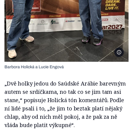
Foto po
Barbora Holická a Lucie Engová
„Dvě holky jedou do Saúdské Arábie barevným
autem se srdíčkama, no tak co se jim tam asi
stane,“ popisuje Holická tón komentářů. Podle
ní lidé psali i to, „že jim to beztak platí nějaký
chlap, aby od nich měl pokoj, a že pak za ně
vláda bude platit výkupné“.