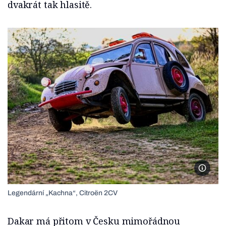
dvakrát tak hlasitě.
Foto: 
Legendární „Kachna“, Citroën 2CV
Dakar má přitom v Česku mimořádnou