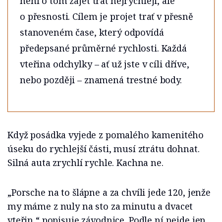
není o tom zajet trať nejrychleji, ale
o přesnosti. Cílem je projet trať v přesně
stanoveném čase, který odpovídá
předepsané průměrné rychlosti. Každá
vteřina odchylky – ať už jste v cíli dříve,
nebo později – znamená trestné body.
Když posádka vyjede z pomalého kamenitého
úseku do rychlejší části, musí ztrátu dohnat.
Silná auta zrychlí rychle. Kachna ne.
„Porsche na to šlápne a za chvíli jede 120, jenže
my máme z nuly na sto za minutu a dvacet
vteřin,“ popisuje závodnice. Podle ní nejde jen