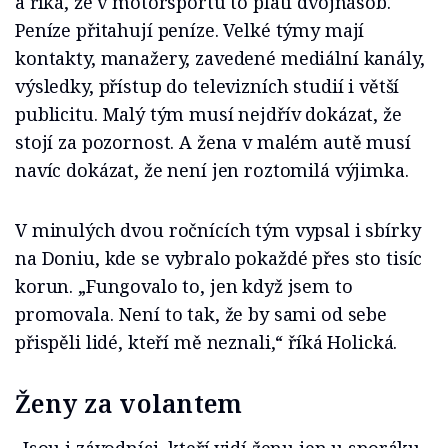
a říká, že v motorsportu to platí dvojnásob.
Peníze přitahují peníze. Velké týmy mají
kontakty, manažery, zavedené mediální kanály,
výsledky, přístup do televizních studií i větší
publicitu. Malý tým musí nejdřív dokázat, že
stojí za pozornost. A žena v malém autě musí
navíc dokázat, že není jen roztomilá výjimka.
V minulých dvou ročnících tým vypsal i sbírky
na Doniu, kde se vybralo pokaždé přes sto tisíc
korun. „Fungovalo to, jen když jsem to
promovala. Není to tak, že by sami od sebe
přispěli lidé, kteří mě neznali,“ říká Holická.
Ženy za volantem