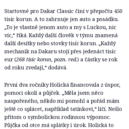
Startovné pro Dakar Classic činí v přepočtu 450
tisíc korun. A to zahrnuje jen auto a posádku.
„To je vlastně jenom auto a my s Luckou, nic
víc,“ říká. Každý další člověk v týmu znamená
další desítky nebo stovky tisíc korun. „Každý
mechanik na Dakaru stojí přes jedenáct tisíc
eur (
268 tisíc korun, pozn. red.
) a částky se rok
od roku zvedají,“ dodává.
První dva ročníky Holická financovala z úspor,
pomoci okolí a půjček. „Měla jsem něco
naspořeného, někdo mi pomohl a pořád mám
ještě co splácet, například tatínkovi,“ líčí. Nešlo
přitom o symbolickou rodinnou výpomoc.
Půjčka od otce má splátky i úrok. Holická to