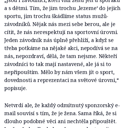
„Jsou i závodníci, kteří vidí ženu jen u sporáku
a s dětmi. Tím, že jim trochu ,lezeme‘ do jejich
sportu, jim trochu škádlíme status mužů-
závodníků. Nějak nás mezi sebe berou, ale je
cítit, že nás nerespektují na sportovní úrovni.
Jeden závodník nás úplně přehlíží, a když se
třeba potkáme na nějaké akci, nepodívá se na
nás, nepozdraví, dělá, že tam nejsme. Někteří
závodníci to tak mají nastavené, ale já si to
nepřipouštím. Mělo by nám všem jít o sport,
dovednosti a reprezentaci na světové úrovni,“
popisuje.
Netvrdí ale, že každý odmítnutý sponzorský e-
mail souvisí s tím, že je žena. Sama říká, že si
dlouho podobné věci ani nechtěla připouštět.