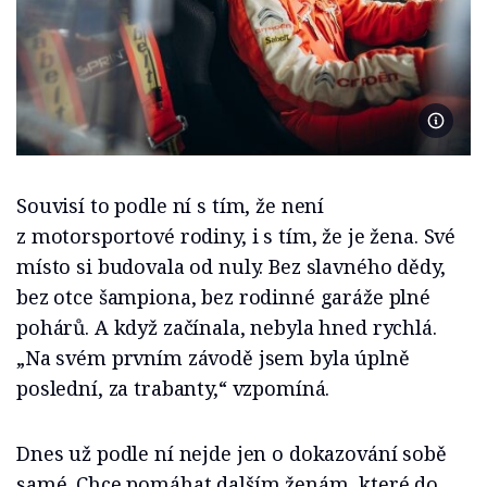
Foto: J
Souvisí to podle ní s tím, že není
z motorsportové rodiny, i s tím, že je žena. Své
místo si budovala od nuly. Bez slavného dědy,
bez otce šampiona, bez rodinné garáže plné
pohárů. A když začínala, nebyla hned rychlá.
„Na svém prvním závodě jsem byla úplně
poslední, za trabanty,“ vzpomíná.
Dnes už podle ní nejde jen o dokazování sobě
samé. Chce pomáhat dalším ženám, které do