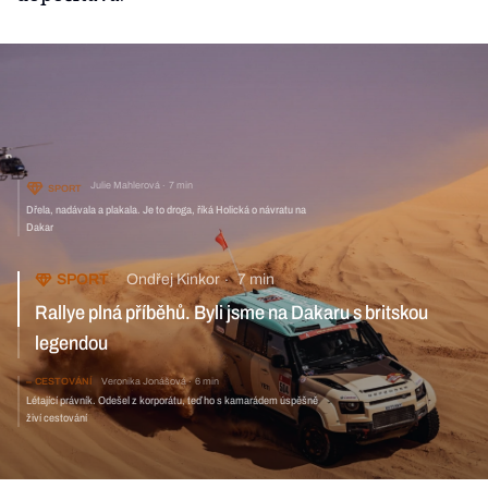
Julie Mahlerová
7 min
SPORT
Dřela, nadávala a plakala. Je to droga, říká Holická o návratu na
Dakar
Ondřej Kinkor
7 min
SPORT
Rallye plná příběhů. Byli jsme na Dakaru s britskou legendou
CESTOVÁNÍ
Veronika Jonášová
6 min
Létající právník. Odešel z korporátu, teď ho
s kamarádem úspěšně živí cestování