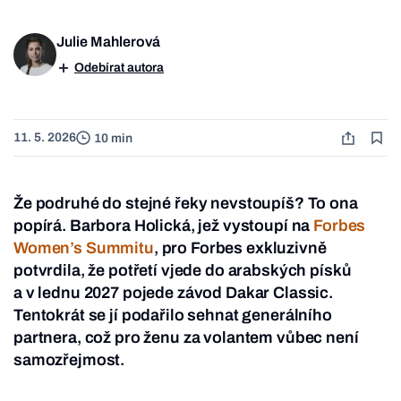
Julie Mahlerová
Odebírat autora
11. 5. 2026
10 min
Že podruhé do stejné řeky nevstoupíš? To ona
popírá. Barbora Holická, jež vystoupí na
Forbes
Women’s Summitu
, pro Forbes exkluzivně
potvrdila, že potřetí vjede do arabských písků
a v lednu 2027 pojede závod Dakar Classic.
Tentokrát se jí podařilo sehnat generálního
partnera, což pro ženu za volantem vůbec není
samozřejmost.