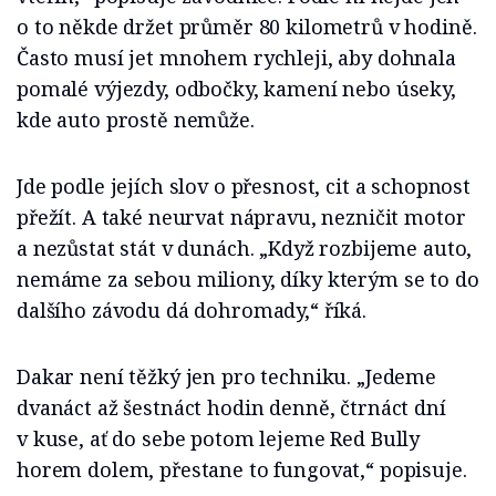
o to někde držet průměr 80 kilometrů v hodině.
Často musí jet mnohem rychleji, aby dohnala
pomalé výjezdy, odbočky, kamení nebo úseky,
kde auto prostě nemůže.
Jde podle jejích slov o přesnost, cit a schopnost
přežít. A také neurvat nápravu, nezničit motor
a nezůstat stát v dunách. „Když rozbijeme auto,
nemáme za sebou miliony, díky kterým se to do
dalšího závodu dá dohromady,“ říká.
Dakar není těžký jen pro techniku. „Jedeme
dvanáct až šestnáct hodin denně, čtrnáct dní
v kuse, ať do sebe potom lejeme Red Bully
horem dolem, přestane to fungovat,“ popisuje.