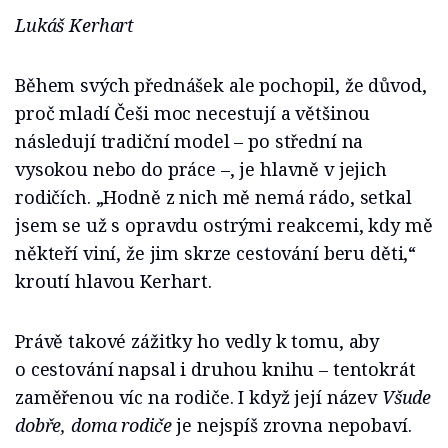
Lukáš Kerhart
Během svých přednášek ale pochopil, že důvod,
proč mladí Češi moc necestují a většinou
následují tradiční model – po střední na
vysokou nebo do práce –, je hlavně v jejich
rodičích. „Hodně z nich mě nemá rádo, setkal
jsem se už s opravdu ostrými reakcemi, kdy mě
někteří viní, že jim skrze cestování beru děti,“
kroutí hlavou Kerhart.
Právě takové zážitky ho vedly k tomu, aby
o cestování napsal i druhou knihu – tentokrát
zaměřenou víc na rodiče. I když její název
Všude
dobře, doma rodiče
je nejspíš zrovna nepobaví.