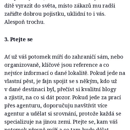
dítě vyrazit do světa, místo zákazů mu radši
zařiďte dobrou pojistku, uklidní to i vás.
Alespoň trochu.
3. Ptejte se
Ať už váš potomek míří do zahraničí sám, nebo
organizovaně, klíčové jsou reference a co
nejvíce informací o dané lokalitě. Pokud jede na
vlastní pěst, je fajn spojit se s někým, kdo už
v dané destinaci byl, přečíst si kvalitní blogy
a zjistit, na co si dát pozor. Pokud jede za prací
přes agenturu, doporučuju navštívit více
agentur a udělat si srovnání, protože každá se
specializuje na jinou zemi. Ptejte se, kam váš
potomek přesně míří a co tam bude dělat.