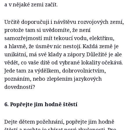
a v nějaké zemi začít.
Určitě doporučuji i návštěvu rozvojových zemí,
protože tam si uvědomíte, že není
samozřejmostí mít tekoucí vodu, elektřinu,
a hlavně, že úsměv nic nestojí. Každá země je
unikátní, má své klady a zápory. Důležité je ale
vědět, co vaše dítě od vybrané lokality očekává.
Jede tam za výdělkem, dobrovolnictvím,
poznáním, nebo zlepšením jazykových
dovedností?
6. Popřejte jim hodně štěstí
Dejte dětem požehnání, popřejte jim hodně
štěstí a nechte je sbírat nové zkušenosti. Pro