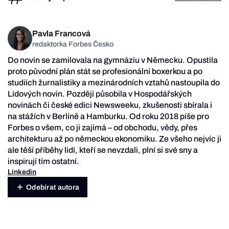
Pavla Francová
redaktorka Forbes Česko
Do novin se zamilovala na gymnáziu v Německu. Opustila
proto původní plán stát se profesionální boxerkou a po
studiích žurnalistiky a mezinárodních vztahů nastoupila do
Lidových novin. Později působila v Hospodářských
novinách či české edici Newsweeku, zkušenosti sbírala i
na stážích v Berlíně a Hamburku. Od roku 2018 píše pro
Forbes o všem, co ji zajímá – od obchodu, vědy, přes
architekturu až po německou ekonomiku. Ze všeho nejvíc ji
ale těší příběhy lidí, kteří se nevzdali, plní si své sny a
inspirují tím ostatní.
Linkedin
Odebírat autora