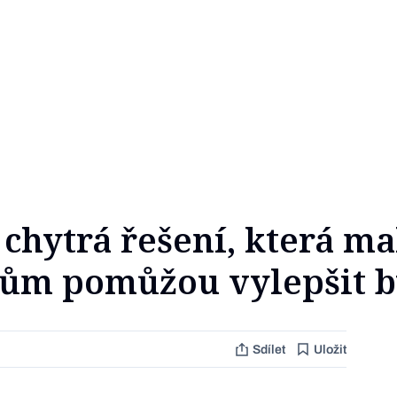
a chytrá řešení, která m
lům pomůžou vylepšit b
Sdílet
Uložit