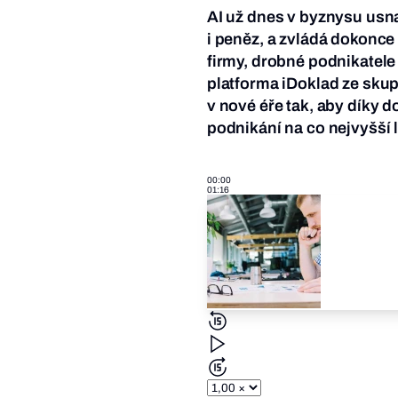
AI už dnes v byznysu usna
i peněz, a zvládá dokonce p
firmy, drobné podnikatele 
platforma iDoklad ze skup
v nové éře tak, aby díky 
podnikání na co nejvyšší l
00:00
01:16