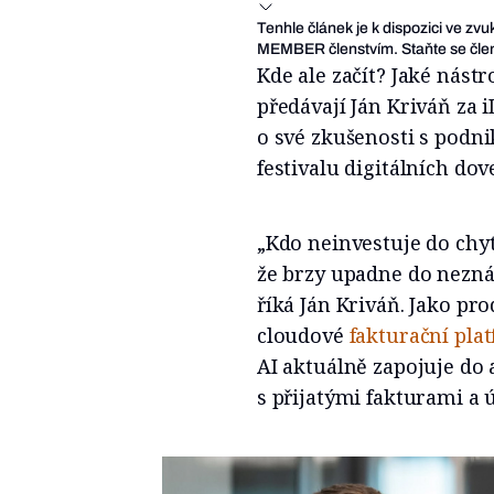
Tenhle článek je k dispozici ve zv
MEMBER členstvím. Staňte se člen
Kde ale začít? Jaké nást
předávají Ján Kriváň za iD
o své zkušenosti s podnik
festivalu digitálních d
„Kdo neinvestuje do chyt
že brzy upadne do nezn
říká Ján Kriváň. Jako pr
cloudové
fakturační pla
AI aktuálně zapojuje do
s přijatými fakturami a 