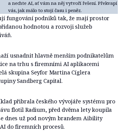
a nechte AI, ať vám na něj vytvoří řešení. Překvapí
vás, jak málo to stojí času i peněz.
ují fungování podniků tak, že mají prostor
přidanou hodnotou a rozvoji služeb
iváň.
snaží usnadnit hlavně menším podnikatelům
ice na trhu s firemními AI aplikacemi
elá skupina Seyfor Martina Cíglera
kupiny Sandberg Capital.
íklad přibrala českého vývojáře systému pro
ávu flotil Radium, před dvěma lety koupila
 se dnes už pod novým brandem Aibility
 AI do firemních procesů.