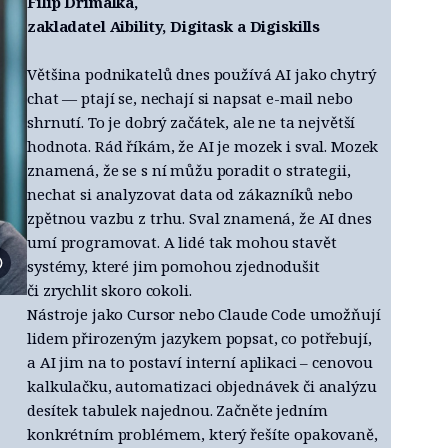
Filip Dřímalka,
zakladatel Aibility, Digitask a Digiskills
Většina podnikatelů dnes používá AI jako chytrý
chat — ptají se, nechají si napsat e-mail nebo
shrnutí. To je dobrý začátek, ale ne ta největší
hodnota. Rád říkám, že AI je mozek i sval. Mozek
znamená, že se s ní můžu poradit o strategii,
nechat si analyzovat data od zákazníků nebo
zpětnou vazbu z trhu. Sval znamená, že AI dnes
umí programovat. A lidé tak mohou stavět
systémy, které jim pomohou zjednodušit
Foto archiv Filipa Dřímalky
či zrychlit skoro cokoli.
Nástroje jako Cursor nebo Claude Code umožňují
lidem přirozeným jazykem popsat, co potřebují,
a AI jim na to postaví interní aplikaci – cenovou
kalkulačku, automatizaci objednávek či analýzu
desítek tabulek najednou. Začněte jedním
konkrétním problémem, který řešíte opakovaně,