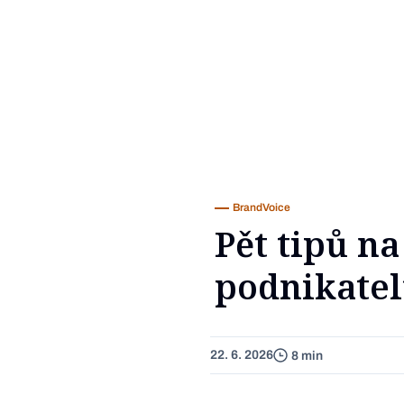
BrandVoice
Pět tipů n
podnikate
22. 6. 2026
8 min