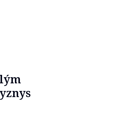
alým
yznys