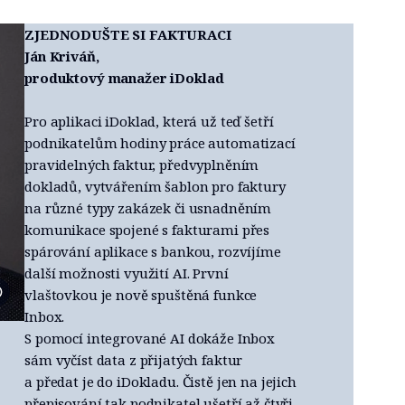
ZJEDNODUŠTE SI FAKTURACI
Ján Kriváň,
produktový manažer iDoklad
Pro aplikaci iDoklad, která už teď šetří
podnikatelům hodiny práce automatizací
pravidelných faktur, předvyplněním
dokladů, vytvářením šablon pro faktury
na různé typy zakázek či usnadněním
komunikace spojené s fakturami přes
spárování aplikace s bankou, rozvíjíme
další možnosti využití AI. První
vlaštovkou je nově spuštěná funkce
Foto archiv Jána Kriváně
Inbox.
S pomocí integrované AI dokáže Inbox
sám vyčíst data z přijatých faktur
a předat je do iDokladu. Čistě jen na jejich
přepisování tak podnikatel ušetří až čtyři