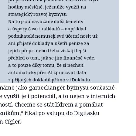
hodiny měsíčně, jež může využít na
strategický rozvoj byznysu.
Na to jsou navázané další benefity
a úspory času i nákladů – například
podnikatelé nemusejí své účetní nosit už
ani přijaté doklady a ušetří peníze za
jejich přepis nebo třeba získají lepší
přehled o tom, jak se jim finančně vede,
a to pouze díky tomu, že si nechají
automaticky přes AI zpracovat data
z přijatých dokladů přímo v iDokladu.
ímáme jako gamechanger byznysu současné
e využít její potenciál, a to nejen v interních
ností. Chceme se stát lídrem a pomáhat
zníkům,“ říkal po vstupu do Digitasku
n Cígler.