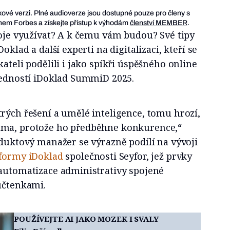
ukové verzi. Plné audioverze jsou dostupné pouze pro členy s
em Forbes a získejte přístup k výhodám
členství MEMBER
.
roje využívat? A k čemu vám budou? Své tipy
oklad a další experti na digitalizaci, kteří se
ateli podělili i jako spíkři úspěšného online
ovedností iDoklad SummiD 2025.
rých řešení a umělé inteligence, tomu hrozí,
áma, protože ho předběhne konkurence,“
oduktový manažer se výrazně podílí na vývoji
tformy iDoklad
společnosti Seyfor, jež prvky
 automatizace administrativy spojené
účtenkami.
POUŽÍVEJTE AI JAKO MOZEK I SVALY