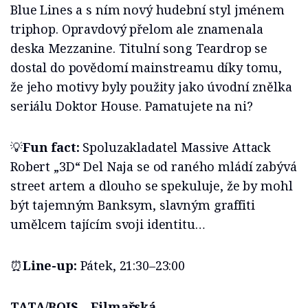
Blue Lines a s ním nový hudební styl jménem
triphop. Opravdový přelom ale znamenala
deska Mezzanine. Titulní song Teardrop se
dostal do povědomí mainstreamu díky tomu,
že jeho motivy byly použity jako úvodní znělka
seriálu Doktor House. Pamatujete na ni?
💡
Fun fact:
Spoluzakladatel Massive Attack
Robert „3D“ Del Naja se od raného mládí zabývá
street artem a dlouho se spekuluje, že by mohl
být tajemným Banksym, slavným graffiti
umělcem tajícím svoji identitu…
⏰
Line-up:
Pátek, 21:30–23:00
TATA/BOJS – Filmařská