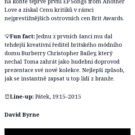
na kontě teprve první EP Songs from Another
Love a získal Cenu kritiků v rámci
nejprestižnějších ostrovních cen Brit Awards.
💡
Fun fact:
Jednu z prvních šancí mu dal
tehdejší kreativní ředitel britského módního
domu Burberry Christopher Bailey, který
nechal Toma zahrát jako hudební doprovod
prezentace své nové kolekce. Nejlepší způsob,
jak se instantně zapsat u top lidí z branže.
⏰
Line-up:
Pátek, 19:15–20:15
David Byrne