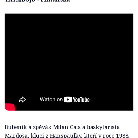
Bubeník a zpěvák Milan Cais a baskytarista
Mardoša, kluci z Hanspaulky, kteří v roce 1988,