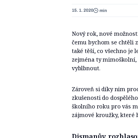
15. 1. 2020
min
Nový rok, nové možnosti
čemu bychom se chtěli zač
také těší, co všechno je l
zejména ty mimoškolní, 
vyblbnout.
Zároveň si díky nim proc
zkušenosti do dospělého 
školního roku pro vás m
zájmové kroužky, které b
Dismanův rozhlaso