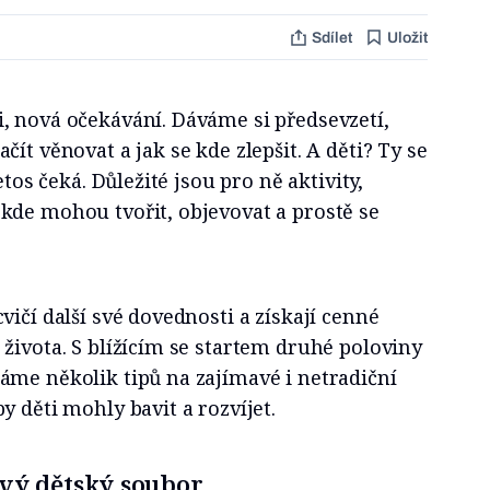
Sdílet
Uložit
, nová očekávání. Dáváme si předsevzetí,
ít věnovat a jak se kde zlepšit. A děti? Ty se
etos čeká. Důležité jsou pro ně aktivity,
kde mohou tvořit, objevovat a prostě se
vičí další své dovednosti a získají cenné
života. S blížícím se startem druhé poloviny
áme několik tipů na zajímavé i netradiční
y děti mohly bavit a rozvíjet.
vý dětský soubor