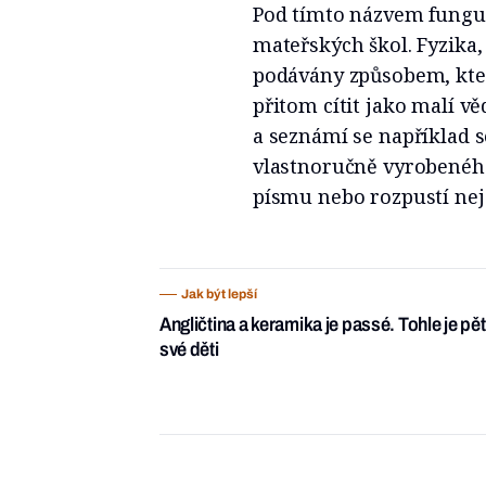
Pod tímto názvem fung
mateřských škol. Fyzika,
podávány způsobem, kter
přitom cítit jako malí v
a seznámí se například s
vlastnoručně vyrobeného
písmu nebo rozpustí nej
Jak být lepší
Angličtina a keramika je passé. Tohle je pě
své děti