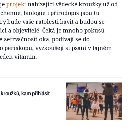
uje
projekt
nabízející vědecké kroužky už od
 chemie, biologie i přírodopis jsou tu
ý bude vaše ratolesti bavit a budou se
ědci a objevitelé. Čeká je mnoho pokusů
e setrvačností oka, podívají se do
 periskopu, vyzkoušejí si psaní v tajném
eden vitamin.
t kroužků, kam přihlásit