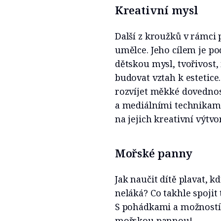
Kreativní mysl
Další z kroužků v rámci 
umělce. Jeho cílem je po
dětskou mysl, tvořivost,
budovat vztah k estetice
rozvíjet měkké dovedno
a mediálními technikami
na jejich kreativní výtvo
Mořské panny
Jak naučit dítě plavat, k
neláká? Co takhle spojit
S pohádkami a možností s
mořskou pannou!