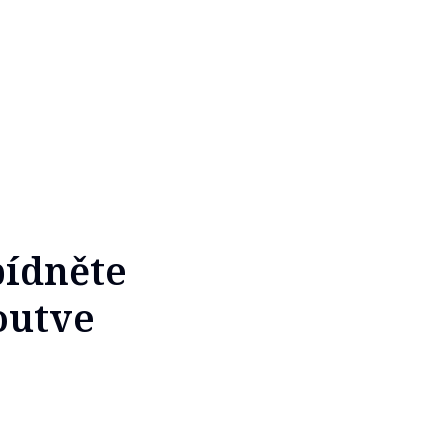
bídněte
outve