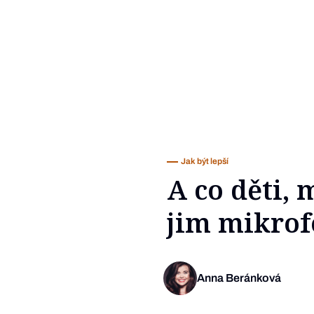
Jak být lepší
A co děti, 
jim mikrof
Anna Beránková