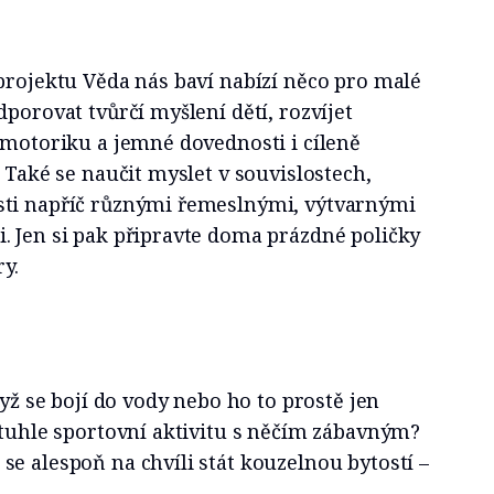
projektu Věda nás baví nabízí něco pro malé
dporovat tvůrčí myšlení dětí, rozvíjet
 motoriku a jemné dovednosti i cíleně
. Také se naučit myslet v souvislostech,
sti napříč různými řemeslnými, výtvarnými
. Jen si pak připravte doma prázdné poličky
ry.
dyž se bojí do vody nebo ho to prostě jen
 tuhle sportovní aktivitu s něčím zábavným?
e alespoň na chvíli stát kouzelnou bytostí –