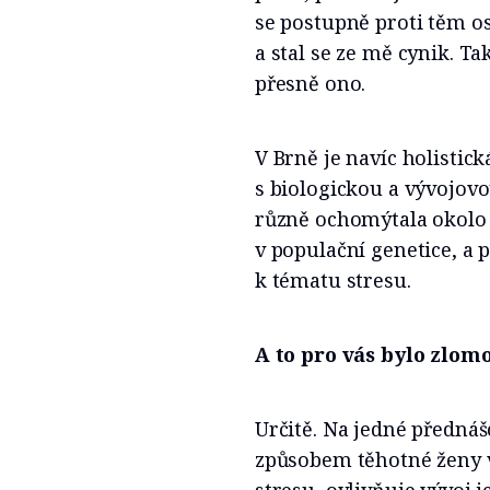
se postupně proti těm os
a stal se ze mě cynik. Ta
přesně ono.
V Brně je navíc holistic
s biologickou a vývojovo
různě ochomýtala okolo 
v populační genetice, a 
k tématu stresu.
A to pro vás bylo zlom
Určitě. Na jedné přednášc
způsobem těhotné ženy v