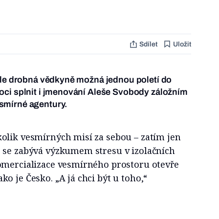
Sdílet
Uložit
hle drobná vědkyně možná jednou poletí do
oci splnit i jmenování Aleše Svobody záložním
smírné agentury.
olik vesmírných misí za sebou – zatím jen
 se zabývá výzkumem stresu v izolačních
omercializace vesmírného prostoru otevře
o je Česko. „A já chci být u toho,“