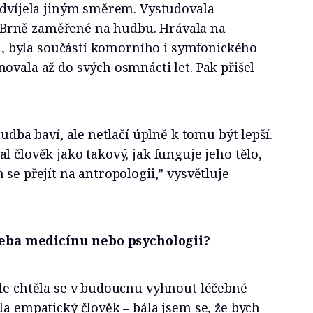
 odvíjela jiným směrem. Vystudovala
Brně zaměřené na hudbu. Hrávala na
tnu, byla součástí komorního i symfonického
ovala až do svých osmnácti let. Pak přišel
hudba baví, ale netlačí úplně k tomu být lepší.
l člověk jako takový, jak funguje jeho tělo,
 se přejít na antropologii,” vysvětluje
 třeba medicínu nebo psychologii?
ale chtěla se v budoucnu vyhnout léčebné
la empatický člověk – bála jsem se, že bych