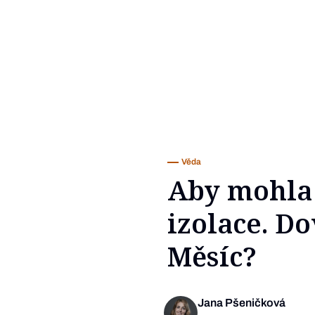
Věda
Aby mohla 
izolace. D
Měsíc?
Jana Pšeničková