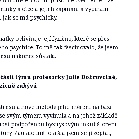
ejich dítěte. Což mi přišlo neuvěřitelné – že
inky a otce a jejich zapínání a vypínání
 jak se má psychicky.
tky ovlivňuje její fyzično, které se přes
jeho psychice. To mě tak fascinovalo, že jsem
tresu nakonec zůstala.
oučástí týmu profesorky Julie Dobrovolné,
nzivně zabývá
stresu a nové metodě jeho měření na bázi
se svým týmem vyvinula a na jehož základě
čnost podpořenou byznysovým inkubátorem
ry. Zaujalo mě to a šla jsem se jí zeptat,