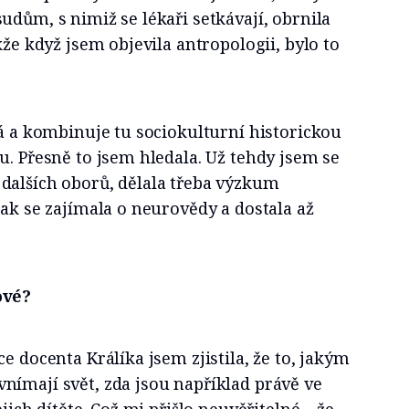
udům, s nimiž se lékaři setkávají, obrnila
kže když jsem objevila antropologii, bylo to
ká a kombinuje tu sociokulturní historickou
u. Přesně to jsem hledala. Už tehdy jsem se
dalších oborů, dělala třeba výzkum
pak se zajímala o neurovědy a dostala až
ové?
e docenta Králíka jsem zjistila, že to, jakým
nímají svět, zda jsou například právě ve