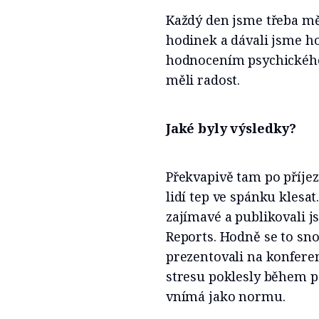
Každý den jsme třeba mě
hodinek a dávali jsme h
hodnocením psychického 
měli radost.
Jaké byly výsledky?
Překvapivě tam po příje
lidí tep ve spánku klesat
zajímavé a publikovali j
Reports. Hodně se to sno
prezentovali na konfere
stresu poklesly během p
vnímá jako normu.