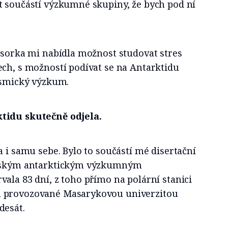
t součástí výzkumné skupiny, že bych pod ní
esorka mi nabídla možnost studovat stres
ech, s možností podívat se na Antarktidu
kosmický výzkum.
tidu skutečně odjela.
a i samu sebe. Bylo to součástí mé disertační
Českým antarktickým výzkumným
ala 83 dní, z toho přímo na polární stanici
 provozované Masarykovou univerzitou
desát.