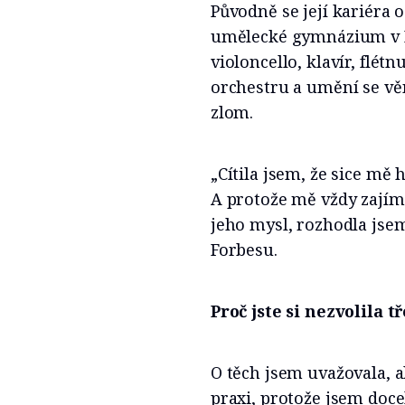
Původně se její kariéra
umělecké gymnázium v 
violoncello, klavír, flé
orchestru a umění se věn
zlom.
„Cítila jsem, že sice mě 
A protože mě vždy zajíma
jeho mysl, rozhodla jsem
Forbesu.
Proč jste si nezvolila
O těch jsem uvažovala, 
praxi, protože jsem doce