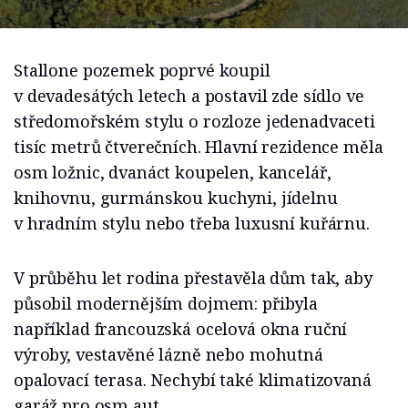
Stallone pozemek poprvé koupil
v devadesátých letech a postavil zde sídlo ve
středomořském stylu o rozloze jedenadvaceti
tisíc metrů čtverečních. Hlavní rezidence měla
osm ložnic, dvanáct koupelen, kancelář,
knihovnu, gurmánskou kuchyni, jídelnu
v hradním stylu nebo třeba luxusní kuřárnu.
V průběhu let rodina přestavěla dům tak, aby
působil modernějším dojmem: přibyla
například francouzská ocelová okna ruční
výroby, vestavěné lázně nebo mohutná
opalovací terasa. Nechybí také klimatizovaná
garáž pro osm aut.