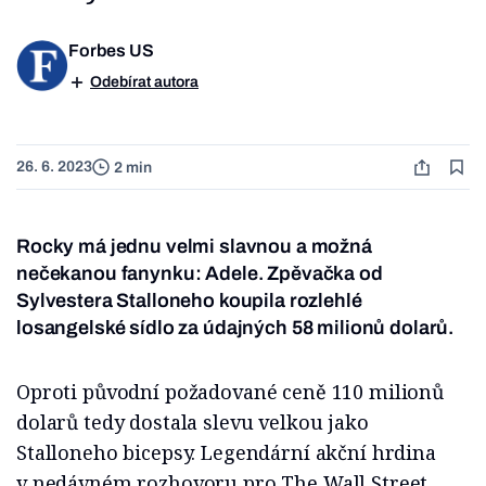
Forbes US
Odebírat autora
26. 6. 2023
2 min
Rocky má jednu velmi slavnou a možná
nečekanou fanynku: Adele. Zpěvačka od
Sylvestera Stalloneho koupila rozlehlé
losangelské sídlo za údajných 58 milionů dolarů.
Oproti původní požadované ceně 110 milionů
dolarů tedy dostala slevu velkou jako
Stalloneho bicepsy. Legendární akční hrdina
v nedávném rozhovoru pro The Wall Street