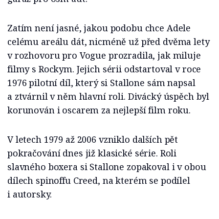
Zatím není jasné, jakou podobu chce Adele
celému areálu dát, nicméně už před dvěma lety
v rozhovoru pro Vogue prozradila, jak miluje
filmy s Rockym. Jejich sérii odstartoval v roce
1976 pilotní díl, který si Stallone sám napsal
a ztvárnil v něm hlavní roli. Divácký úspěch byl
korunován i oscarem za nejlepší film roku.
V letech 1979 až 2006 vzniklo dalších pět
pokračování dnes již klasické série. Roli
slavného boxera si Stallone zopakoval i v obou
dílech spinoffu Creed, na kterém se podílel
i autorsky.