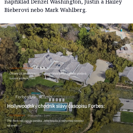
například Denzel Washington, Justin a Hailey
Bieberovi nebo Mark Wahlberg.
ARCHITEKTURA
Kristýna Čermáková
3 min
Chcete žít jako Sylvester Stallone? Máte šanci, hvězda prodává
luxusní jezdecký ranč
Forbes US
17 min
Hollywoodský chodník slávy časopisu Forbes:
Nejbohatší celebrity všech dob
POTRAVINY
Brad Japhe
3 min
The Rock vás zve na panáka. Jeho tequila je nejrychleji rostoucí
na světě