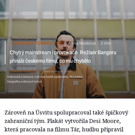
PODCAST FORBES LIFE!
Anna Nosková
2 min
Chytrý mainstream i provokace. Režisér Bangeru přináší
českému filmu, co mu chybělo
PODCAST FORBES LIFE!
Anna Nosková
2 min
Hollywood a tenisový svět mají hodně společného, říká
česká fotografka světových hvězd
Zároveň na Úsvitu spolupracoval také špičkový
zahraniční tým. Plakát vytvořila Desi Moore,
která pracovala na filmu Tár, hudbu připravil