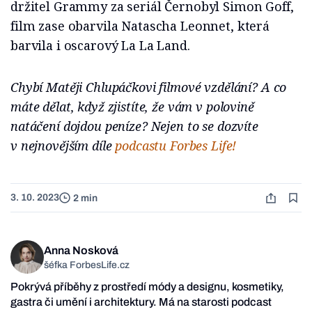
držitel Grammy za seriál Černobyl Simon Goff,
film zase obarvila Natascha Leonnet, která
barvila i oscarový La La Land.
Chybí Matěji Chlupáčkovi filmové vzdělání? A co
máte dělat, když zjistíte, že vám v polovině
natáčení dojdou peníze? Nejen to se dozvíte
v nejnovějším díle
podcastu Forbes Life!
3. 10. 2023
2 min
Anna Nosková
šéfka ForbesLife.cz
Pokrývá příběhy z prostředí módy a designu, kosmetiky,
gastra či umění i architektury. Má na starosti podcast