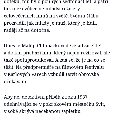
doteku, mu bylo pouhých sedmnáct let, a patřil
tak mezi vůbec nejmladší režiséry
celovečerních filmů na světě. Svému štábu
prozradil, jak mladý je muž, který je řídil,
raději až na dotočné.
Dnes je Matěji Chlupáčkovi devětadvacet let
a do kin přichází film, který nejen režíroval, ale
také spoluprodukoval. A zdá se, že je na co se
těšit. Na předpremiéře na filmovém festivalu
v Karlových Varech vzbudil Úsvit obrovská
očekávání.
Aby ne, detektivní příběh z roku 1937
odehrávající se v pokrokovém městečku Svit,
v sobě skrývá nečekanou zápletku.