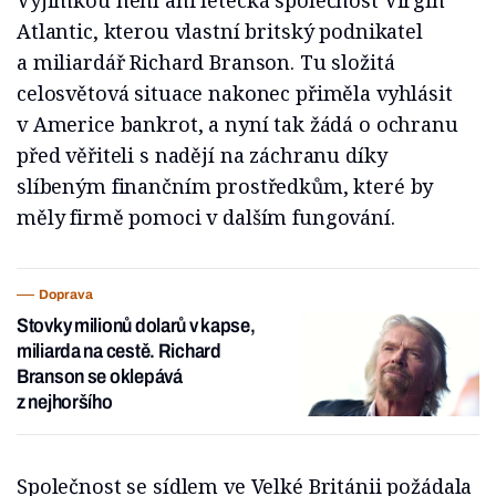
Výjimkou není ani letecká společnost Virgin
Atlantic, kterou vlastní britský podnikatel
a miliardář Richard Branson. Tu složitá
celosvětová situace nakonec přiměla vyhlásit
v Americe bankrot, a nyní tak žádá o ochranu
před věřiteli s nadějí na záchranu díky
slíbeným finančním prostředkům, které by
měly firmě pomoci v dalším fungování.
Doprava
Stovky milionů dolarů v kapse,
miliarda na cestě. Richard
Branson se oklepává
z nejhoršího
Společnost se sídlem ve Velké Británii požádala