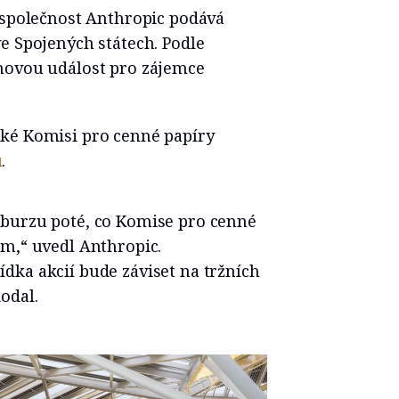
e společnost Anthropic podává
e Spojených státech. Podle
movou událost pro zájemce
ké Komisi pro cenné papíry
u
.
 burzu poté, co Komise pro cenné
um,“ uvedl Anthropic.
dka akcií bude záviset na tržních
odal.