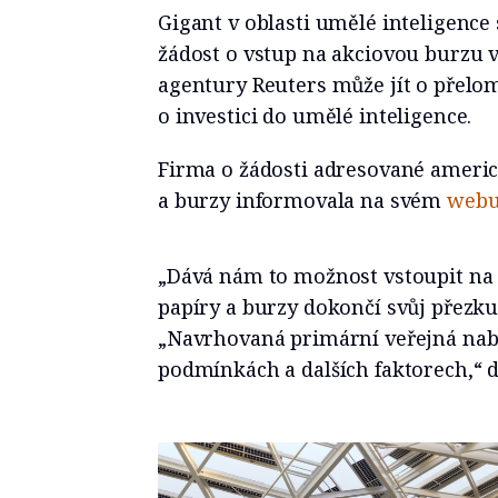
Gigant v oblasti umělé inteligenc
žádost o vstup na akciovou burzu v
agentury Reuters může jít o přelo
o investici do umělé inteligence.
Firma o žádosti adresované americ
a burzy informovala na svém
web
„Dává nám to možnost vstoupit na
papíry a burzy dokončí svůj přezk
„Navrhovaná primární veřejná nabí
podmínkách a dalších faktorech,“ d