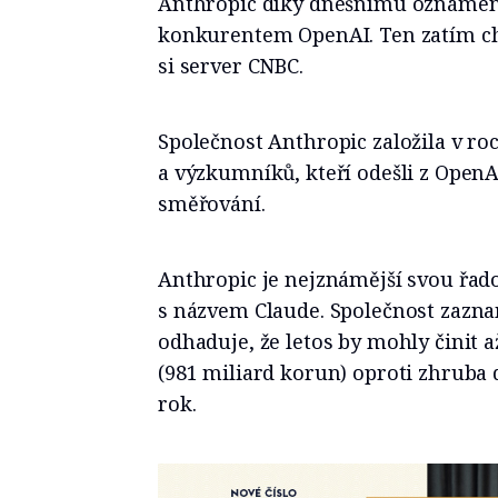
Anthropic díky dnešnímu oznámení
konkurentem OpenAI. Ten zatím c
si server CNBC.
Společnost Anthropic založila v r
a výzkumníků, kteří odešli z OpenA
směřování.
Anthropic je nejznámější svou řad
s názvem Claude. Společnost zazna
odhaduje, že letos by mohly činit a
(981 miliard korun) oproti zhruba 
rok.