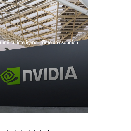
n
na AI ze soukromých firem budou