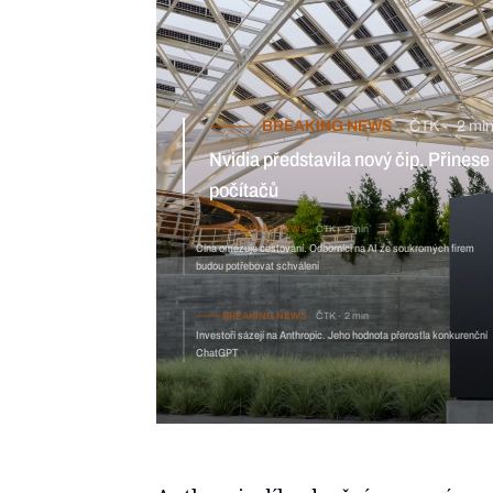
BREAKING NEWS
ČTK
2 min
Nvidia představila nový čip. Přinese umělou inteligenci přímo do
osobních počítačů
BREAKING NEWS
ČTK
2 mi
Čína omezuje cestování. Odborníci 
potřebovat schválení
BREAKING NEWS
ČTK
2 min
Investoři sázejí na Anthropic. Jeho hodnota přerostla konkurenční
ChatGPT