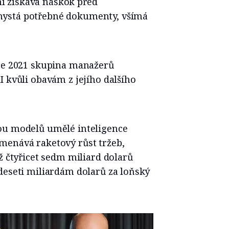
 získává náskok před
hystá potřebné dokumenty, všímá
oce 2021 skupina manažerů
I kvůli obavám z jejího dalšího
ou modelů umělé inteligence
menává raketový růst tržeb,
ž čtyřicet sedm miliard dolarů
deseti miliardám dolarů za loňský