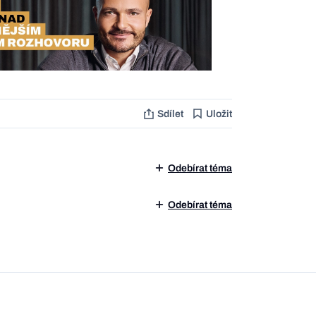
Sdílet
Uložit
Odebírat téma
Odebírat téma