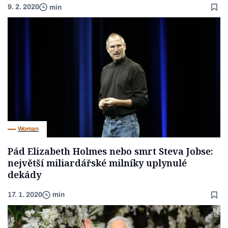
9. 2. 2020
min
Woman
Pád Elizabeth Holmes nebo smrt Steva Jobse:
největší miliardářské milníky uplynulé
dekády
17. 1. 2020
min