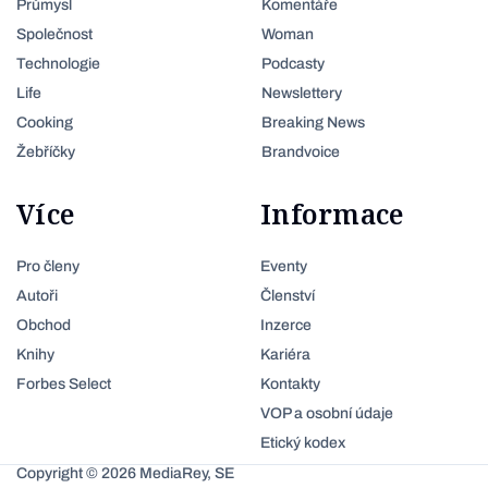
Průmysl
Komentáře
Společnost
Woman
Technologie
Podcasty
Life
Newslettery
Cooking
Breaking News
Žebříčky
Brandvoice
Více
Informace
Pro členy
Eventy
Autoři
Členství
Obchod
Inzerce
Knihy
Kariéra
Forbes Select
Kontakty
VOP a osobní údaje
Etický kodex
Copyright © 2026 MediaRey, SE