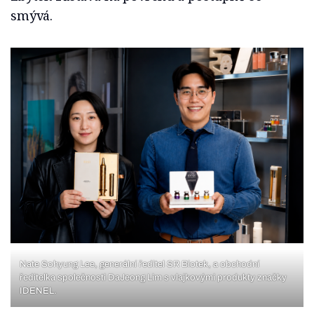
smývá.
Nate Sohyung Lee, generální ředitel SR Biotek, a obchodní
ředitelka společnosti DaJeong Lim s vlajkovými produkty značky
IDENEL.