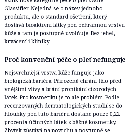
vznik nové kategorie péče o pleť zvané
Glassifier. Nejedná se o název jednoho
produktu, ale o standard ošetření, který
dostává bioaktivní látky pod ochrannou vrstvu
kůže a tam je postupně uvolňuje. Bez jehel,
krvácení i kliniky.
Proč konvenční péče o pleť nefunguje
Nejsvrchnější vrstva kůže funguje jako
biologická bariéra. Přirozeně chrání tělo před
vnějšími vlivy a brání pronikání cizorodých
látek. Pro kosmetiku je to ale problém. Podle
recenzovaných dermatologických studií se do
hloubky pod tuto bariéru dostane pouze 0,22
procenta účinných látek z běžné kosmetiky.
Zbytek zůstává na povrchu a postupně se