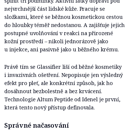
splnit tři podmínky. Aktivní látky dopraví pod
nejvrchnější část lidské kůže. Pracuje se
složkami, které se běžnou kosmetickou cestou
do hloubky téměř nedostanou. A zajišťuje jejich
postupné uvolňování v reakci na přirozené
kožní prostředí – nikoli jednorázově jako
u injekce, ani pasivně jako u běžného krému.
Právě tím se Glassifier liší od běžné kosmetiky
i invazivních ošetření. Nepopisuje jen výsledný
efekt pro pleť, ale konkrétní způsob, jak ho
dosáhnout bezbolestně a bez krvácení.
Technologie Altum Peptide od Idenel je první,
která tento nový přístup definovala.
Správné načasování