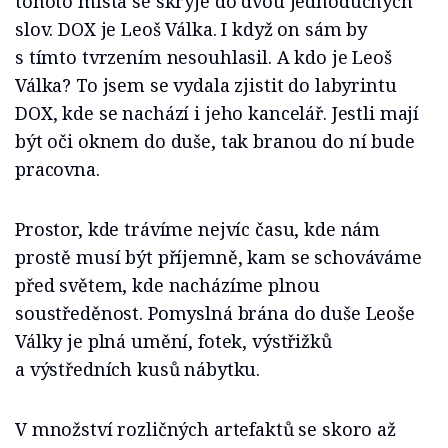
tohoto místa se skryje do dvou jednoduchých
slov. DOX je Leoš Válka. I když on sám by
s tímto tvrzením nesouhlasil. A kdo je Leoš
Válka? To jsem se vydala zjistit do labyrintu
DOX, kde se nachází i jeho kancelář. Jestli mají
být oči oknem do duše, tak branou do ní bude
pracovna.
Prostor, kde trávíme nejvíc času, kde nám
prostě musí být příjemně, kam se schováváme
před světem, kde nacházíme plnou
soustředěnost. Pomyslná brána do duše Leoše
Války je plná umění, fotek, výstřižků
a výstředních kusů nábytku.
V množství rozličných artefaktů se skoro až