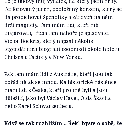
To je takový můj vynález, na který jsem hrdý.
Perforovaný plech, podložený korkem, který se
dá propichovat špendlíky a zároveň na něm
drží magnety. Tam mám lidi, kteří mě
inspirovali, třeba tam nahoře je spisovatel
Victor Bockris, který napsal několik
legendárních biografií osobností okolo hotelu
Chelsea a Factory v New Yorku.
Pak tam mám lidi z Austrálie, kteří jsou tak
pořád nějak se mnou. Na historické nástěnce
mám lidi z Česka, kteří pro mě byli a jsou
důležití, jako byl Václav Havel, Olda Škácha
nebo Karel Schwarzenberg.
Když se tak rozhlížím… Řekl byste o sobě, že