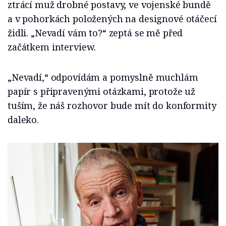
ztrácí muž drobné postavy, ve vojenské bundě
a v pohorkách položených na designové otáčecí
židli. „Nevadí vám to?“ zeptá se mě před
začátkem interview.
„Nevadí,“ odpovídám a pomyslně muchlám
papír s připravenými otázkami, protože už
tuším, že náš rozhovor bude mít do konformity
daleko.