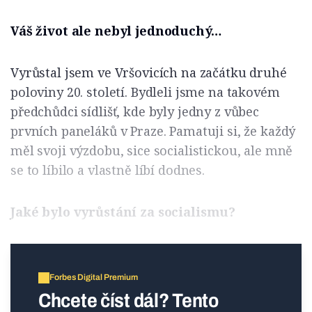
Váš život ale nebyl jednoduchý…
Vyrůstal jsem ve Vršovicích na začátku druhé
poloviny 20. století. Bydleli jsme na takovém
předchůdci sídlišť, kde byly jedny z vůbec
prvních paneláků v Praze. Pamatuji si, že každý
měl svoji výzdobu, sice socialistickou, ale mně
se to líbilo a vlastně líbí dodnes.
Jaké bylo vyrůstání za socialismu?
Forbes Digital Premium
Chcete číst dál? Tento