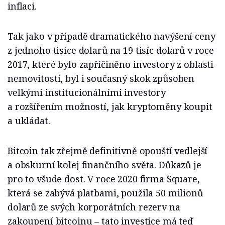
inflaci.
Tak jako v případě dramatického navýšení ceny
z jednoho tisíce dolarů na 19 tisíc dolarů v roce
2017, které bylo zapříčiněno investory z oblasti
nemovitostí, byl i současný skok způsoben
velkými institucionálními investory
a rozšířením možností, jak kryptoměny koupit
a ukládat.
Bitcoin tak zřejmě definitivně opouští vedlejší
a obskurní kolej finančního světa. Důkazů je
pro to všude dost. V roce 2020 firma Square,
která se zabývá platbami, použila 50 milionů
dolarů ze svých korporátních rezerv na
zakoupení bitcoinu – tato investice má teď