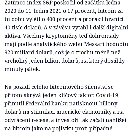
Zatímco index S&P poskočil od začátku ledna
2020 do 11. ledna 2021 o 17 procent, bitcoin za
tu dobu vylétl o 400 procent a prorazil hranici
40 tisíc dolarů. A v závěsu vytáhl i další digitální
aktiva. Všechny kryptoměny teď dohromady
mají podle analytického webu Messari hodnotu
920 miliard dolarů, což je o trochu méně než
vrcholný jeden bilion dolarů, na který dosáhly
minulý pátek.
Na pozadí celého bitcoinového šílenství se
přitom skrývá jeden klíčový faktor. Covid-19
přinutil Federální banku natisknout biliony
dolarů na stimulaci americké ekonomiky a na
odvrácení recese, a investoři tak začali nahlížet
na bitcoin jako na pojistku proti případné