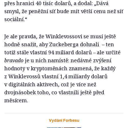
přes hranici 40 tisíc dolarů, a dodal: „Dává
smysl, že peněžní síť bude mít větší cenu než síť
sociální.“
Je ale pravda, že Winklevossovi se musí ještě
hodně snažit, aby Zuckeberga dohnali – ten
totiž stále vlastní 94 miliard dolarů – ale určité
bravado
je u nich namístě: nedávné zvýšení
hodnoty v kryptoměnách znamená, že každý
z Winklevossů vlastní 1,4 miliardy dolarů
v digitálních aktivech, což je více než
dvojnásobek toho, co vlastnili ještě před
měsícem.
Vydání Forbesu