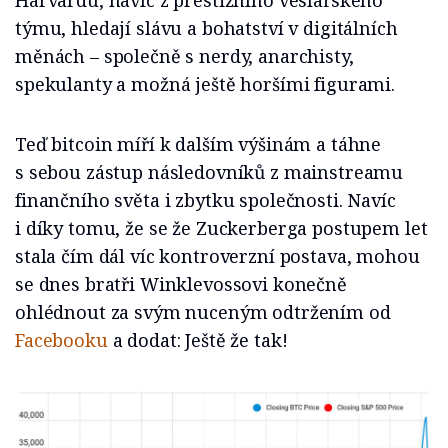
Harvardu, navíc z prestižního veslařského
týmu, hledají slávu a bohatství v digitálních
měnách – společně s nerdy, anarchisty,
spekulanty a možná ještě horšími figurami.
Teď bitcoin míří k dalším výšinám a táhne
s sebou zástup následovníků z mainstreamu
finančního světa i zbytku společnosti. Navíc
i díky tomu, že se že Zuckerberga postupem let
stala čím dál víc kontroverzní postava, mohou
se dnes bratři Winklevossovi konečně
ohlédnout za svým nuceným odtržením od
Facebooku
a dodat: Ještě že tak!