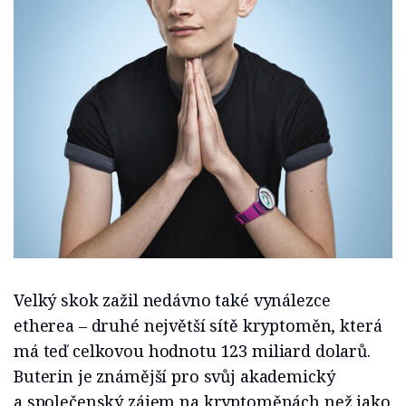
Velký skok zažil nedávno také vynálezce
etherea – druhé největší sítě kryptoměn, která
má teď celkovou hodnotu 123 miliard dolarů.
Buterin je známější pro svůj akademický
a společenský zájem na kryptoměnách než jako