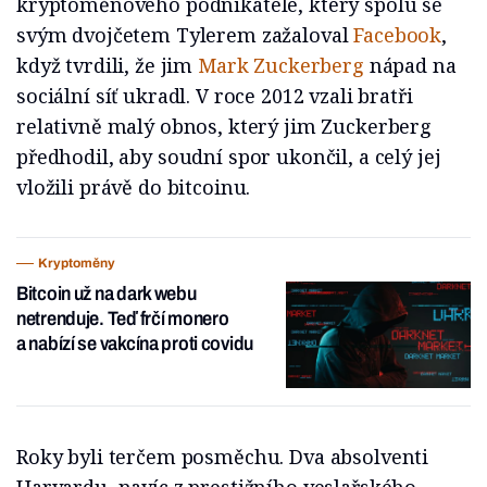
kryptoměnového podnikatele, který spolu se
svým dvojčetem Tylerem zažaloval
Facebook
,
když tvrdili, že jim
Mark Zuckerberg
nápad na
sociální síť ukradl. V roce 2012 vzali bratři
relativně malý obnos, který jim Zuckerberg
předhodil, aby soudní spor ukončil, a celý jej
vložili právě do bitcoinu.
Kryptoměny
Bitcoin už na dark webu
netrenduje. Teď frčí monero
a nabízí se vakcína proti covidu
Roky byli terčem posměchu. Dva absolventi