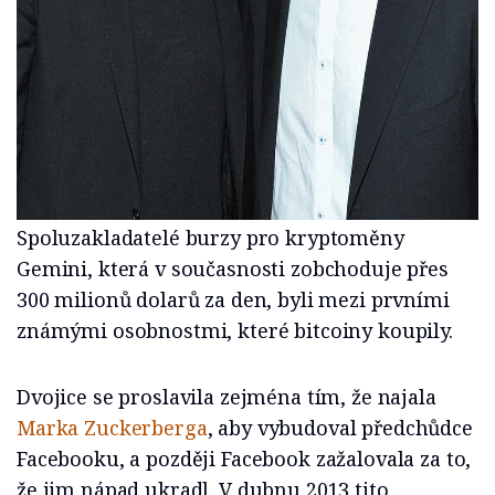
Spoluzakladatelé burzy pro kryptoměny
Gemini, která v současnosti zobchoduje přes
300 milionů dolarů za den, byli mezi prvními
známými osobnostmi, které bitcoiny koupily.
Dvojice se proslavila zejména tím, že najala
Marka Zuckerberga
, aby vybudoval předchůdce
Facebooku, a později Facebook zažalovala za to,
že jim nápad ukradl. V dubnu 2013 tito