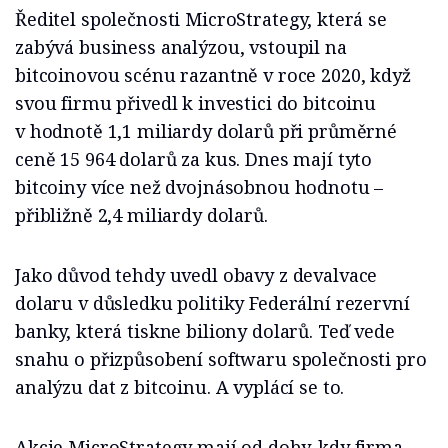
Ředitel společnosti MicroStrategy, která se
zabývá business analýzou, vstoupil na
bitcoinovou scénu razantně v roce 2020, když
svou firmu přivedl k investici do bitcoinu
v hodnotě 1,1 miliardy dolarů při průměrné
ceně 15 964 dolarů za kus. Dnes mají tyto
bitcoiny více než dvojnásobnou hodnotu –
přibližně 2,4 miliardy dolarů.
Jako důvod tehdy uvedl obavy z devalvace
dolaru v důsledku politiky Federální rezervní
banky, která tiskne biliony dolarů. Teď vede
snahu o přizpůsobení softwaru společnosti pro
analýzu dat z bitcoinu. A vyplácí se to.
Akcie MicroStrategy mají od doby, kdy firma