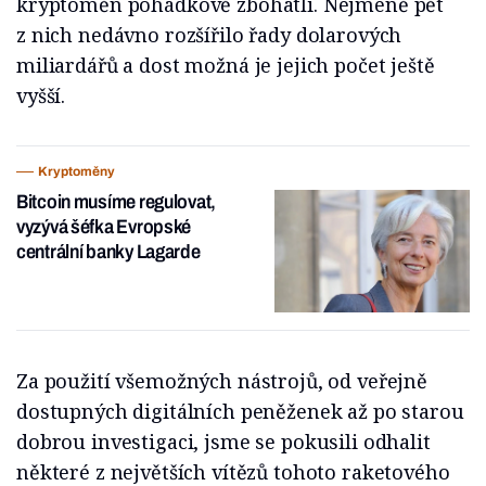
kryptoměn pohádkově zbohatli. Nejméně pět
z nich nedávno rozšířilo řady dolarových
miliardářů a dost možná je jejich počet ještě
vyšší.
Kryptoměny
Bitcoin musíme regulovat,
vyzývá šéfka Evropské
centrální banky Lagarde
Za použití všemožných nástrojů, od veřejně
dostupných digitálních peněženek až po starou
dobrou investigaci, jsme se pokusili odhalit
některé z největších vítězů tohoto raketového