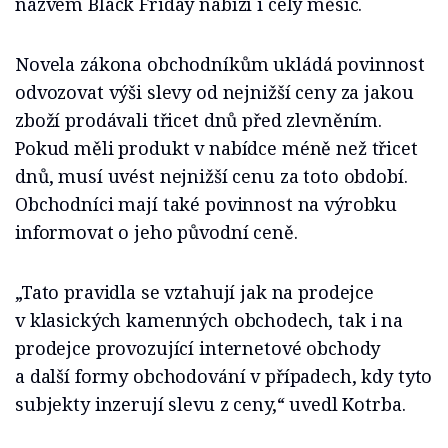
názvem Black Friday nabízí i celý měsíc.
Novela zákona obchodníkům ukládá povinnost
odvozovat výši slevy od nejnižší ceny za jakou
zboží prodávali třicet dnů před zlevněním.
Pokud měli produkt v nabídce méně než třicet
dnů, musí uvést nejnižší cenu za toto období.
Obchodníci mají také povinnost na výrobku
informovat o jeho původní ceně.
„Tato pravidla se vztahují jak na prodejce
v klasických kamenných obchodech, tak i na
prodejce provozující internetové obchody
a další formy obchodování v případech, kdy tyto
subjekty inzerují slevu z ceny,“ uvedl Kotrba.