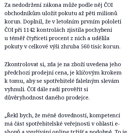
Za nedodržení zákona může podle něj ČOI
obchodníkům uložit pokutu až pěti milionů
korun. Doplnil, že v letošním prvním pololetí
ČOI při 1142 kontrolách zjistila pochybení
u téměř čtyřiceti procent z nich a udělila
pokuty v celkové výši zhruba 560 tisíc korun.
Zkontrolovat si, zda je na zboží uvedena jeho
předchozí prodejní cena, je klíčovým krokem
k tomu, aby se spotřebitelé falešným slevám
vyhnuli. ČOI dále radí prověřit si
důvěryhodnost daného prodejce.
„Řekl bych, že méně dovedností, kompetencí
má část spotřebitelské veřejnosti v oblasti e-
shopů a využívání online tržišť a podobně. To je