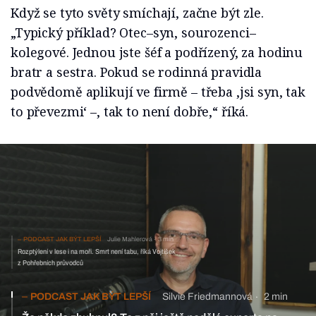
Když se tyto světy smíchají, začne být zle.
„Typický příklad? Otec–syn, sourozenci–
kolegové. Jednou jste šéf a podřízený, za hodinu
bratr a sestra. Pokud se rodinná pravidla
podvědomě aplikují ve firmě – třeba ‚jsi syn, tak
to převezmi‘ –, tak to není dobře,“ říká.
PODCAST JAK BÝT LEPŠÍ
Julie Mahlerová
3 min
Rozptýlení v lese i na moři. Smrt není tabu, říká Vojtíšek
z Pohřebních průvodců
PODCAST JAK BÝT LEPŠÍ
Silvie Friedmannová
2 min