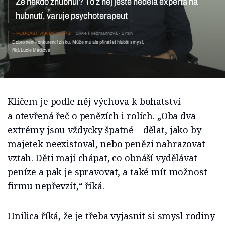
Že někdo zhubnul? To z něj ještě nedělá experta na
hubnutí, varuje psychoterapeut
PODCAST JAK BÝT LEPŠÍ
Silvie Friedmannová
2 min
Dobro není konkurencí zisku. Může mu ale přinášet hlubší smysl,
říká Lucie Mádlová
Klíčem je podle něj výchova k bohatství
a otevřená řeč o penězích i rolích. „Oba dva
extrémy jsou vždycky špatné – dělat, jako by
majetek neexistoval, nebo penězi nahrazovat
vztah. Děti mají chápat, co obnáší vydělávat
peníze a pak je spravovat, a také mít možnost
firmu nepřevzít,“ říká.
Hnilica říká, že je třeba vyjasnit si smysl rodiny