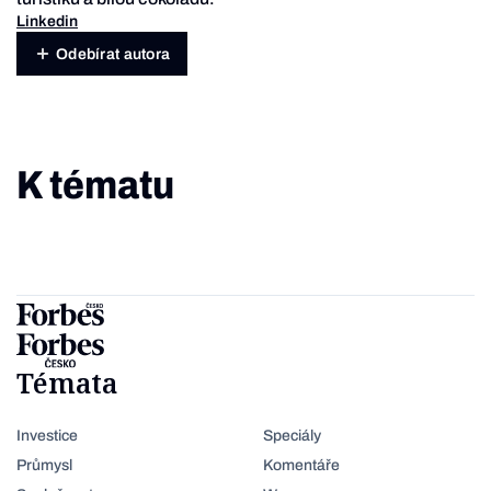
Linkedin
Odebírat autora
K tématu
Témata
Investice
Speciály
Průmysl
Komentáře