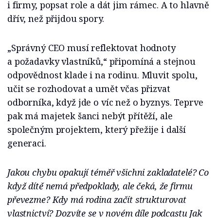
i firmy, popsat role a dát jim rámec. A to hlavně
dřív, než přijdou spory.
„Správný CEO musí reflektovat hodnoty
a požadavky vlastníků,“ připomíná a stejnou
odpovědnost klade i na rodinu. Mluvit spolu,
učit se rozhodovat a umět včas přizvat
odborníka, když jde o víc než o byznys. Teprve
pak má majetek šanci nebýt přítěží, ale
společným projektem, který přežije i další
generaci.
Jakou chybu opakují téměř všichni zakladatelé? Co
když dítě nemá předpoklady, ale čeká, že firmu
převezme? Kdy má rodina začít strukturovat
vlastnictví? Dozvíte se v novém díle podcastu Jak