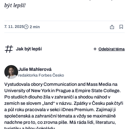
být lepší!
7. 11. 2025
2 min
Jak být lepší
Odebírat téma
Julie Mahlerová
redaktorka Forbes Česko
Vystudovala obory Communication and Mass Media na
University of New York in Prague a Empire State College.
Po studiích dlouho žila v zahraničí a shodou náhod v
zemích se slovem „land“ v názvu. Zpátky v Česku pak čtyři
a půl roku pracovala v sekci iDnes Premium. Zajímají ji
společenská a zahraniční témata a vždy se maximálně
nadchne pro to, co zrovna píše. Má ráda lidi, literaturu,
turistiku a bílou čokoládu.