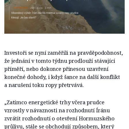
ESPRESSO
Jan Lacina
1 min
Víkendový výběr: Írán otevírá Hormuz a ceny ropy prudce
klesají. Je čas slavit?
Investoři se nyní zaměřili na pravděpodobnost,
že jednání v tomto týdnu prodlouží stávající
příměří, nebo dokonce přinesou uzavření
konečné dohody, i když šance na další konflikt
a narušení toku ropy přetrvává.
„Zatímco energetické trhy včera prudce
vzrostly v návaznosti na rozhodnutí Íránu
zvrátit rozhodnutí o otevření Hormuzského
průlivu, stále se obchodují způsobem, který