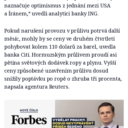
naznačuje optimismus z jednání mezi USA
a Íránem,“ uvedli analytici banky ING.
Pokud narušení provozu v průlivu potrvá další
měsíc, mohly by se ceny ve druhém čtvrtletí
pohybovat kolem 110 dolarů za barel, uvedla
banka Citi. Hormuzským průlivem proudí asi
pětina světových dodávek ropy a plynu. Vyšší
ceny způsobené uzavřením průlivu dosud
snížily poptávku po ropě o zhruba tři procenta,
napsala agentura Reuters.