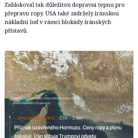
Zablokoval tak důležitou dopravní tepnu pro
přepravu ropy. USA také zadržely íránskou
nákladní loď v rámci blokády íránských
přístavů.
BREAKING NEWS
ČTK
3 min
Elektřina jako nová ropa. Auta a datová centra vyhnala
globální spotřebu o tři procenta
BREAKING NEWS
ČTK
3 min
Příznak uzavřeného Hormuzu. Ceny ropy a plynu
eskalují, Írán slibuje Trumpovi odvetu