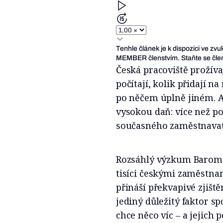
Tenhle článek je k dispozici ve zv
MEMBER členstvím. Staňte se člen
Česká pracoviště prožíva
počítají, kolik přidají 
po něčem úplně jiném. A 
vysokou daň: více než p
současného zaměstnava
Rozsáhlý výzkum Barome
tisíci českými zaměstna
přináší překvapivé zjiště
jediný důležitý faktor sp
chce něco víc – a jejich