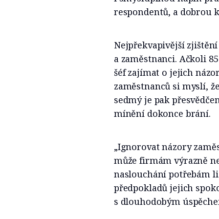
respondentů, a dobrou 
Nejpřekvapivější zjiště
a zaměstnanci. Ačkoli 8
šéf zajímat o jejich náz
zaměstnanců si myslí, že
sedmý je pak přesvědčen
mínění dokonce brání.
„Ignorovat názory zaměs
může firmám výrazně nevy
naslouchání potřebám lid
předpokladů jejich spoko
s dlouhodobým úspěchem