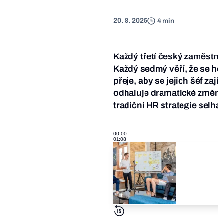
20. 8. 2025
4 min
Každý třetí český zaměstna
Každý sedmý věří, že se h
přeje, aby se jejich šéf za
odhaluje dramatické změny
tradiční HR strategie selhá
00:00
01:08