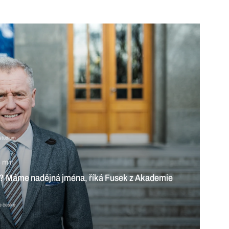
 studium
 min
lý? Máme nadějná jména, říká Fusek z Akademie
je české