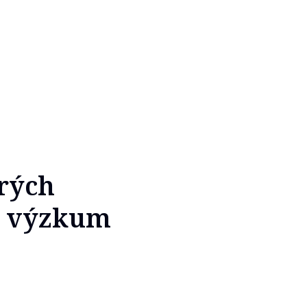
erých
l výzkum