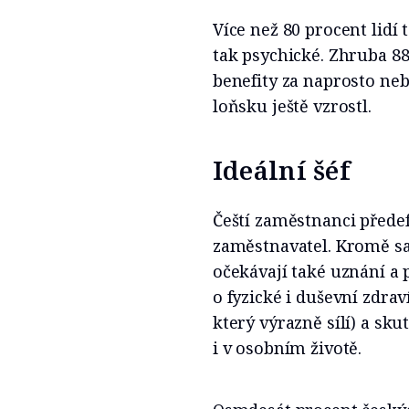
Více než 80 procent lidí 
tak psychické. Zhruba 8
benefity za naprosto neb
loňsku ještě vzrostl.
Ideální šéf
Čeští zaměstnanci předef
zaměstnavatel. Kromě s
očekávají také uznání a 
o fyzické i duševní zdra
který výrazně sílí) a sku
i v osobním životě.