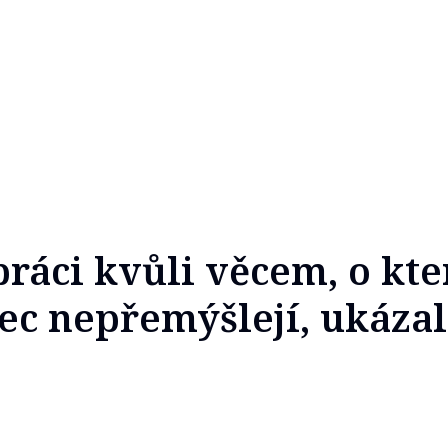
práci kvůli věcem, o kt
ec nepřemýšlejí, ukáza