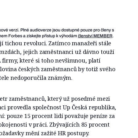
ukové verzi. Plné audioverze jsou dostupné pouze pro členy s
em Forbes a získejte přístup k výhodám
členství MEMBER
.
jí tichou revoluci. Zatímco manažeři stále
na mzdách, jejich zaměstnanci už dávno touží
firmy, které si toho nevšimnou, platí
olovina českých zaměstnanců by totiž svého
tele nedoporučila známým.
tr zaměstnanců, který už posedmé mezi
nci provedla společnost Up Česká republika,
ní: pouze 15 procent lidí považuje peníze za
okojenosti v práci. Zbývajících 85 procent
 požadavky mění zažité HR postupy.