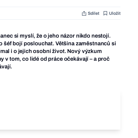
Sdílet
Uložit
nec si myslí, že o jeho názor nikdo nestojí.
o šéf bojí poslouchat. Většina zaměstnanců si
jímal i o jejich osobní život. Nový výzkum
 v tom, co lidé od práce očekávají – a proč
vají.