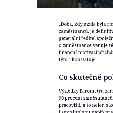
„Doba, kdy mzda byla r
zaměstnanců, je definiti
generální ředitel společn
o zaměstnance věnuje tém
finanční motivaci přichá
tým,“ konstatuje.
Co skutečně p
Výsledky Barometru zamě
90 procent zaměstnanců p
pracovišti, a to nejen s 
i smysluplnou náplň prác