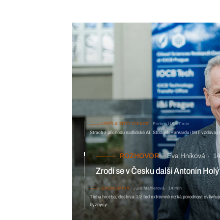
UMĚLÁ INTELIGENCE
Forbes US
7 min
Strach z příchodu nadlidské AI. Studenti Harvardu i MIT vzdávají
ROZHOVOR
Eva Hníková
14
Zrodí se v Česku další Antonín Ho
věd
EKONOMIKA
Julie Mahlerová
14 min
Tichá hrozba, doslova. Už teď extrémně nízká porodnost ovlivňu
byznysy