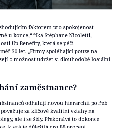
ozhodujícím faktorem pro spokojenost
vně u konce,“ říká Stéphane Nicoletti,
osti Up Benefity, která se péči
ěř 30 let. „Firmy spoléhající pouze na
zejí o možnost udržet si dlouhodobě loajální
ohání zaměstnance?
stnanců odhalují novou hierarchii potřeb:
ovažuje za klíčové kvalitní vztahy na
kolegy, ale i se šéfy. Překonává to dokonce
e, která je důležitá pro 88 procent