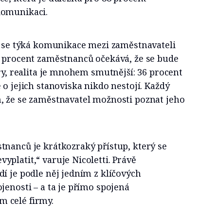
komunikaci.
ní se týká komunikace mezi zaměstnavateli
5 procent zaměstnanců očekává, že se bude
ory, realita je mnohem smutnější: 36 procent
 o jejich stanoviska nikdo nestojí. Každý
, že se zaměstnavatel možnosti poznat jeho
tnanců je krátkozraký přístup, který se
platit,“ varuje Nicoletti. Právě
í je podle něj jedním z klíčových
jenosti – a ta je přímo spojená
 celé firmy.