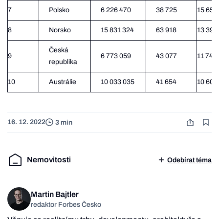
7
Polsko
6 226 470
38 725
15 651
8
Norsko
15 831 324
63 918
13 392
Česká
9
6 773 059
43 077
11 745
republika
10
Austrálie
10 033 035
41 654
10 602
16. 12. 2022
3 min
Nemovitosti
Odebírat téma
Martin Bajtler
redaktor Forbes Česko