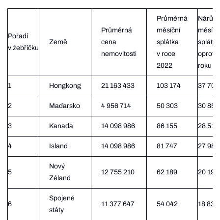
Průměrná
Nárůst
Průměrná
měsíční
měsíčn
Pořadí
Země
cena
splátka
splátek
v žebříčku
nemovitosti
v roce
oproti
2022
roku 2
1
Hongkong
21 163 433
103 174
37 700
2
Maďarsko
4 956 714
50 303
30 857
3
Kanada
14 098 986
86 155
28 513
4
Island
14 098 986
81 747
27 983
Nový
5
12 755 210
62 189
20 199
Zéland
Spojené
6
11 377 647
54 042
18 832
státy