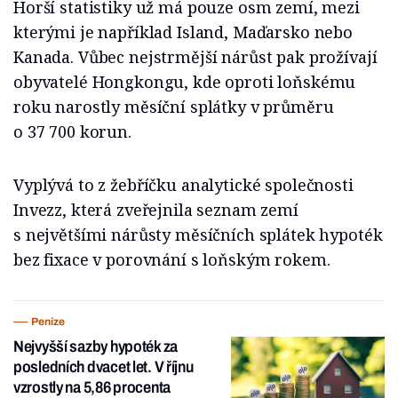
Horší statistiky už má pouze osm zemí, mezi
kterými je například Island, Maďarsko nebo
Kanada. Vůbec nejstrmější nárůst pak prožívají
obyvatelé Hongkongu, kde oproti loňskému
roku narostly měsíční splátky v průměru
o 37 700 korun.
Vyplývá to z žebříčku analytické společnosti
Invezz, která zveřejnila seznam zemí
s největšími nárůsty měsíčních splátek hypoték
bez fixace v porovnání s loňským rokem.
Peníze
Nejvyšší sazby hypoték za
posledních dvacet let. V říjnu
vzrostly na 5,86 procenta