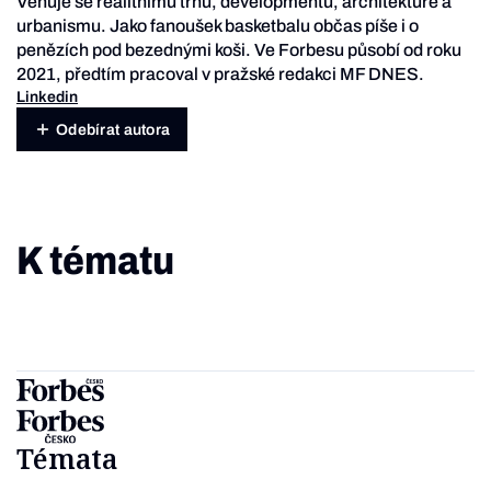
Věnuje se realitnímu trhu, developmentu, architektuře a
urbanismu. Jako fanoušek basketbalu občas píše i o
penězích pod bezednými koši. Ve Forbesu působí od roku
2021, předtím pracoval v pražské redakci MF DNES.
Linkedin
Odebírat autora
K tématu
Témata