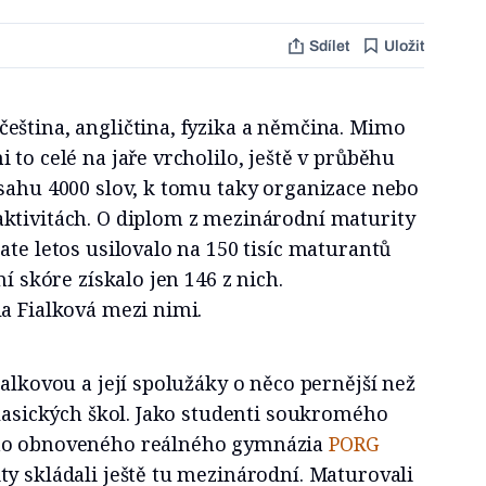
Sdílet
Uložit
eština, angličtina, fyzika a němčina. Mimo
 to celé na jaře vrcholilo, ještě v průběhu
zsahu 4000 slov, k tomu taky organizace nebo
ktivitách. O diplom z mezinárodní maturity
ate letos usilovalo na 150 tisíc maturantů
ní skóre získalo jen 146 z nich.
a Fialková mezi nimi.
ialkovou a její spolužáky o něco pernější než
klasických škol. Jako studenti soukromého
ho obnoveného reálného gymnázia
PORG
y skládali ještě tu mezinárodní. Maturovali