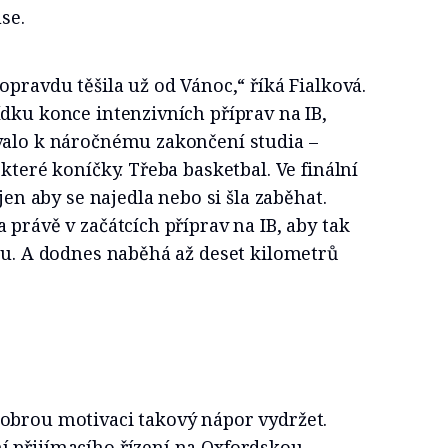
se.
opravdu těšila už od Vánoc,“ říká Fialková.
dku konce intenzivních příprav na IB,
valo k náročnému zakončení studia –
které koníčky. Třeba basketbal. Ve finální
 jen aby se najedla nebo si šla zaběhat.
 právě v začátcích příprav na IB, aby tak
tu. A dodnes naběhá až deset kilometrů
obrou motivaci takový nápor vydržet.
 přijímacího řízení na Oxfordskou