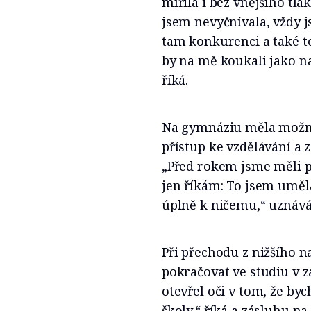
mířila i bez vnějšího tla
jsem nevyčnívala, vždy j
tam konkurenci a také to
by na mě koukali jako na 
říká.
Na gymnáziu měla možno
přístup ke vzdělávání a z
„Před rokem jsme měli poz
jen říkám: To jsem uměla
úplně k ničemu,“ uznává
Při přechodu z nižšího n
pokračovat ve studiu v z
otevřel oči v tom, že by
školy,“ říká a zásluhu n