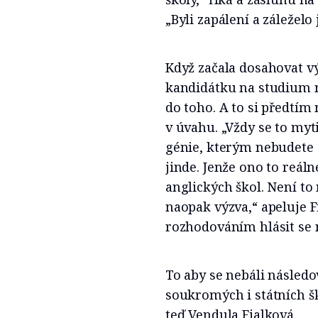
„Byli zapálení a záleželo
Když začala dosahovat vý
kandidátku na studium na
do toho. A to si předtím
v úvahu. „Vždy se to myt
génie, kterým nebudete
jinde. Jenže ono to reál
anglických škol. Není to 
naopak výzva,“ apeluje Fi
rozhodováním hlásit se n
To aby se nebáli následo
soukromých i státních šk
teď Vendula Fialková.