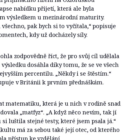
apse nabídku přijetí, která ale byla
m výsledkem u mezinárodní maturity.
všechno, pak bych si to vyčítala,“ popisuje
momentech, kdy už docházely síly.
ohla zodpovědně říct, že pro svůj cíl udělala
ýsledku dosáhla díky tomu, že se ve všech
jvyšším percentilu. „Někdy i se štěstím.“
tupuje v Británii k prvním přednáškám.
t matematiku, která je u nich v rodině snad
udovala „matfyz“. „A když něco nevím, tak jí
si luštila stejné testy, které jsem psala já.“
kultu má za sebou také její otec, od kterého
la přístup ke vzdělání.