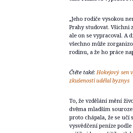
„Jeho rodiče vysokou nem
Prahy studovat. Všichni z
ale on se vypracoval. A d
všechno může zorganizov
rodinu, a že ho práce nap
Čtěte také:
Hokejový sen v
zkušenosti udělal byznys
To, že vzdělání mění živo
dvěma mladším sourozen
proto chápala, že se učí
vysvědčení peníze podle