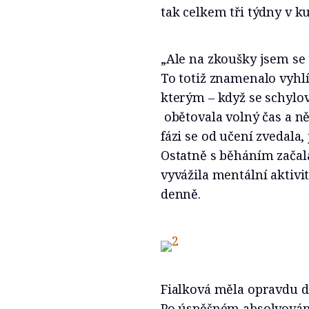
tak celkem tři týdny v ku
„Ale na zkoušky jsem se 
To totiž znamenalo vyhlí
kterým – když se schylo
obětovala volný čas a ně
fázi se od učení zvedala,
Ostatně s běháním začala
vyvážila mentální aktivi
denně.
Fialková měla opravdu d
Po úspěšném absolvování