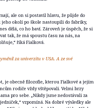
ají, ale on si postavil hlavu, že půjde do
 jeho okolí po škole nastoupili do fabriky,
nes dělá, co ho baví. Zároveň je úspěch, že si
at tak, že má spoustu času na nás, na
lňuje,“ říká Fialková.
yměnil za univerzitu v USA. A ze své
t, je obecně filozofie, kterou Fialkové a jejím
cům rodiče vždy vštěpovali. Velmi brzy
 sama pro sebe. „Nikdy jsme nedostávali za
 jedniček,“ vzpomíná. Na dobré výsledky ale