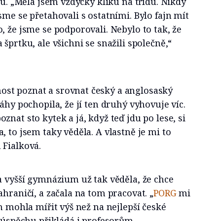
ku. „Měla jsem vždycky kliku na třídu. Nikdy
sme se přetahovali s ostatními. Bylo fajn mít
, že jsme se podporovali. Nebylo to tak, že
šprtku, ale všichni se snažili společně,“
st poznat a srovnat český a anglosaský
áhy pochopila, že jí ten druhý vyhovuje víc.
nat sto kytek a já, když teď jdu po lese, si
, to jsem taky věděla. A vlastně je mi to
 Fialková.
a vyšší gymnázium už tak věděla, že chce
ahraničí, a začala na tom pracovat. „
PORG
mi
ch mohla mířit výš než na nejlepší české
a úspěchu přikládá i profesorům.