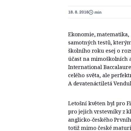
18. 8. 2016
min
Ekonomie, matematika, č
samotných testů, kterými
školního roku esej o ro
účast na mimoškolních a
International Baccalaure
celého světa, ale perfekt
A devatenáctiletá Vendul
Letošní květen byl pro F
pro jejich vrstevníky z 
anglicko-českého První
totiž mimo české maturit