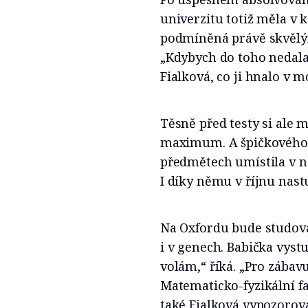
univerzitu totiž měla v k
podmíněná právě skvělý
„Kdybych do toho nedala 
Fialková, co ji hnalo v 
Těsně před testy si ale m
maximum. A špičkového v
předmětech umístila v ne
I díky němu v říjnu nas
Na Oxfordu bude studova
i v genech. Babička vyst
volám,“ říká. „Pro zábavu 
Matematicko-fyzikální fa
také Fialková vypozorova