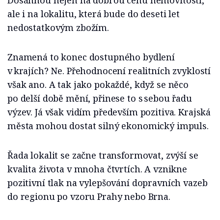
Dosáhnou nejen na dobrou cenu nemovitostí,
ale i na lokalitu, která bude do deseti let
nedostatkovým zbožím.
Znamená to konec dostupného bydlení
v krajích? Ne. Přehodnocení realitních zvyklostí
však ano. A tak jako pokaždé, když se něco
po delší době mění, přinese to s sebou řadu
výzev. Já však vidím především pozitiva. Krajská
města mohou dostat silný ekonomický impuls.
Řada lokalit se začne transformovat, zvýší se
kvalita života v mnoha čtvrtích. A vznikne
pozitivní tlak na vylepšování dopravních vazeb
do regionu po vzoru Prahy nebo Brna.