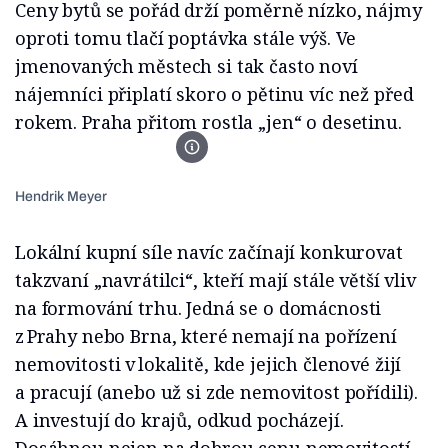
Ceny bytů se pořád drží poměrně nízko, nájmy
oproti tomu tlačí poptávka stále výš. Ve
jmenovaných městech si tak často noví
nájemníci připlatí skoro o pětinu víc než před
rokem. Praha přitom rostla „jen“ o desetinu.
Foto EHS
Hendrik Meyer
Lokální kupní síle navíc začínají konkurovat
takzvaní „navrátilci“, kteří mají stále větší vliv
na formování trhu. Jedná se o domácnosti
z Prahy nebo Brna, které nemají na pořízení
nemovitosti v lokalitě, kde jejich členové žijí
a pracují (anebo už si zde nemovitost pořídili).
A investují do krajů, odkud pocházejí.