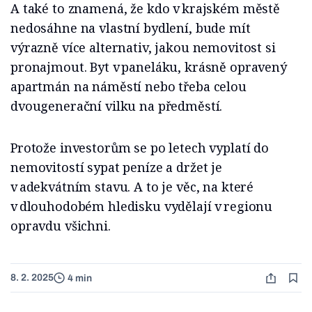
A také to znamená, že kdo v krajském městě
nedosáhne na vlastní bydlení, bude mít
výrazně více alternativ, jakou nemovitost si
pronajmout. Byt v paneláku, krásně opravený
apartmán na náměstí nebo třeba celou
dvougenerační vilku na předměstí.
Protože investorům se po letech vyplatí do
nemovitostí sypat peníze a držet je
v adekvátním stavu. A to je věc, na které
v dlouhodobém hledisku vydělají v regionu
opravdu všichni.
8. 2. 2025
4 min