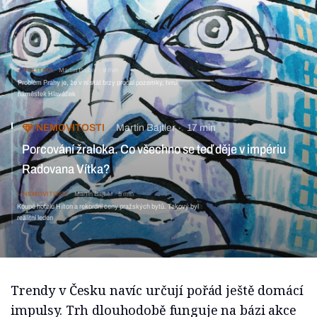
POLITIKA
Martin Bajtler
9 min
Problém Prahy je, že v ní stát brzy prodal pozemky, tvrdí
náměstek Hlaváček
NEMOVITOSTI
Martin Bajtler
17 min
Porcování žraloka. Co všechno se teď děje v impériu
Radovana Vítka?
NEMOVITOSTI
Martin Bajtler
5 min
Koupě hotelu Hilton a rekordní ceny pražských bytů. Takový byl
realitní leden
Trendy v Česku navíc určují pořád ještě domácí
impulsy. Trh dlouhodobě funguje na bázi akce