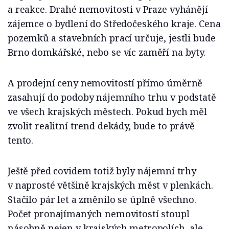
a reakce. Drahé nemovitosti v Praze vyhánějí
zájemce o bydlení do Středočeského kraje. Cena
pozemků a stavebních prací určuje, jestli bude
Brno domkářské, nebo se víc zaměří na byty.
A prodejní ceny nemovitostí přímo úměrně
zasahují do podoby nájemního trhu v podstatě
ve všech krajských městech. Pokud bych měl
zvolit realitní trend dekády, bude to právě
tento.
Ještě před covidem totiž byly nájemní trhy
v naprosté většině krajských měst v plenkách.
Stačilo pár let a změnilo se úplně všechno.
Počet pronajímaných nemovitostí stoupl
násobně nejen v krajských metropolích, ale