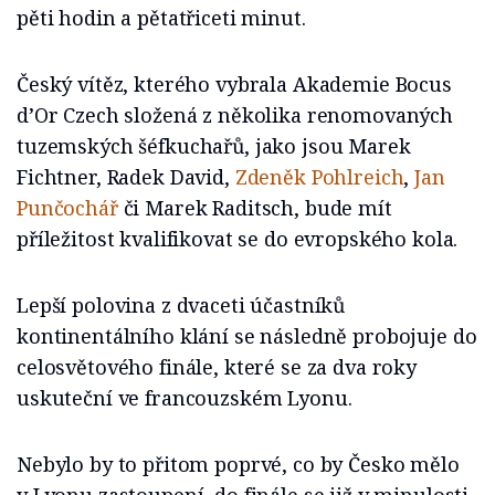
pěti hodin a pětatřiceti minut.
Český vítěz, kterého vybrala Akademie Bocus
d’Or Czech složená z několika renomovaných
tuzemských šéfkuchařů, jako jsou Marek
Fichtner, Radek David,
Zdeněk Pohlreich
,
Jan
Punčochář
či Marek Raditsch, bude mít
příležitost kvalifikovat se do evropského kola.
Lepší polovina z dvaceti účastníků
kontinentálního klání se následně probojuje do
celosvětového finále, které se za dva roky
uskuteční ve francouzském Lyonu.
Nebylo by to přitom poprvé, co by Česko mělo
v Lyonu zastoupení, do finále se již v minulosti