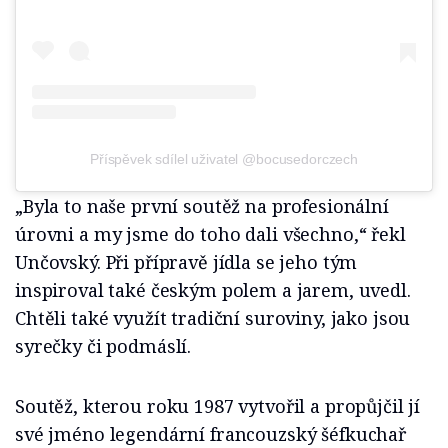
Příspěvek sdílel uživatel @bocusedorczech
„Byla to naše první soutěž na profesionální
úrovni a my jsme do toho dali všechno,“ řekl
Unčovský. Při přípravě jídla se jeho tým
inspiroval také českým polem a jarem, uvedl.
Chtěli také využít tradiční suroviny, jako jsou
syrečky či podmáslí.
Soutěž, kterou roku 1987 vytvořil a propůjčil jí
své jméno legendární francouzský šéfkuchař