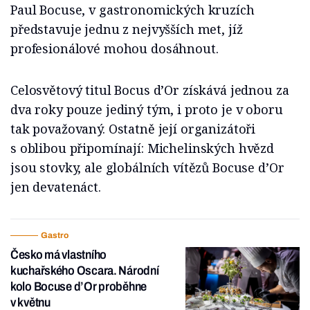
Paul Bocuse, v gastronomických kruzích
představuje jednu z nejvyšších met, jíž
profesionálové mohou dosáhnout.
Celosvětový titul Bocus d’Or získává jednou za
dva roky pouze jediný tým, i proto je v oboru
tak považovaný. Ostatně její organizátoři
s oblibou připomínají: Michelinských hvězd
jsou stovky, ale globálních vítězů Bocuse d’Or
jen devatenáct.
Gastro
Česko má vlastního
kuchařského Oscara. Národní
kolo Bocuse d’Or proběhne
v květnu