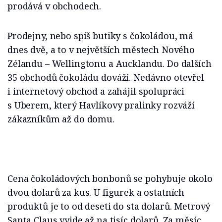
prodává v obchodech.
Prodejny, nebo spíš butiky s čokoládou, má
dnes dvě, a to v největších městech Nového
Zélandu – Wellingtonu a Aucklandu. Do dalších
35 obchodů čokoládu dováží. Nedávno otevřel
i internetový obchod a zahájil spolupráci
s Uberem, který Havlíkovy pralinky rozváží
zákazníkům až do domu.
Cena čokoládových bonbonů se pohybuje okolo
dvou dolarů za kus. U figurek a ostatních
produktů je to od deseti do sta dolarů. Metrový
Santa Claus vyjde až na tisíc dolarů. Za měsíc