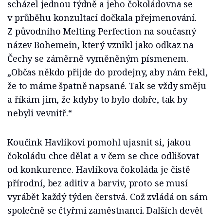
scházel jednou týdně a jeho čokoládovna se
v průběhu konzultací dočkala přejmenování.
Z původního Melting Perfection na současný
název Bohemein, který vznikl jako odkaz na
Čechy se záměrně vyměněným písmenem.
„Občas někdo přijde do prodejny, aby nám řekl,
že to máme špatně napsané. Tak se vždy směju
a říkám jim, že kdyby to bylo dobře, tak by
nebyli vevnitř.“
Koučink Havlíkovi pomohl ujasnit si, jakou
čokoládu chce dělat a v čem se chce odlišovat
od konkurence. Havlíkova čokoláda je čistě
přírodní, bez aditiv a barviv, proto se musí
vyrábět každý týden čerstvá. Což zvládá on sám
společně se čtyřmi zaměstnanci. Dalších devět