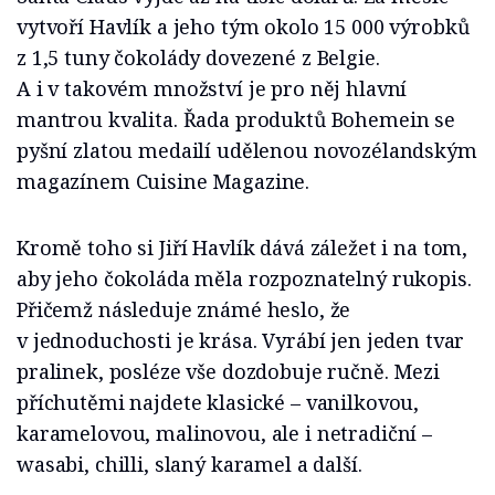
vytvoří Havlík a jeho tým okolo 15 000 výrobků
z 1,5 tuny čokolády dovezené z Belgie.
A i v takovém množství je pro něj hlavní
mantrou kvalita. Řada produktů Bohemein se
pyšní zlatou medailí udělenou novozélandským
magazínem Cuisine Magazine.
Kromě toho si Jiří Havlík dává záležet i na tom,
aby jeho čokoláda měla rozpoznatelný rukopis.
Přičemž následuje známé heslo, že
v jednoduchosti je krása. Vyrábí jen jeden tvar
pralinek, posléze vše dozdobuje ručně. Mezi
příchutěmi najdete klasické – vanilkovou,
karamelovou, malinovou, ale i netradiční –
wasabi, chilli, slaný karamel a další.