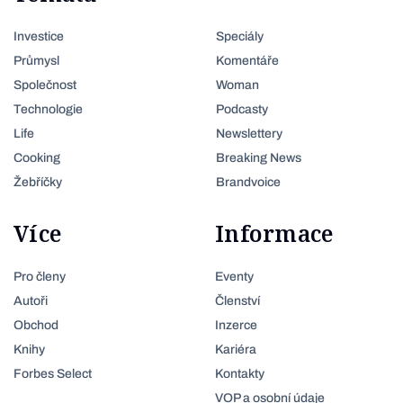
Investice
Speciály
Průmysl
Komentáře
Společnost
Woman
Technologie
Podcasty
Life
Newslettery
Cooking
Breaking News
Žebříčky
Brandvoice
Více
Informace
Pro členy
Eventy
Autoři
Členství
Obchod
Inzerce
Knihy
Kariéra
Forbes Select
Kontakty
VOP a osobní údaje