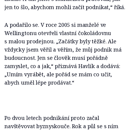
jen to šlo, abychom mohli začít podnikat,“ říká.
A podařilo se. V roce 2005 si manželé ve
Wellingtonu otevřeli vlastní čokoládovnu
s malou prodejnou. „Začátky byly těžké. Ale
vždycky jsem věřil a věřím, že můj podnik má
budoucnost. Jen se člověk musí pořádně
zamyslet, co a jak,“ přiznává Havlík a dodává:
„Umím vyrábět, ale pořád se mám co učit,
abych uměl lépe prodávat.“
Po dvou letech podnikání proto začal
navštěvovat byznyskouče. Rok a půl se s ním