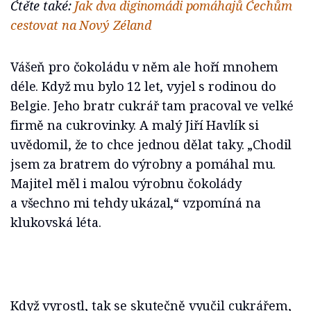
Čtěte také:
Jak dva diginomádi pomáhajů Čechům
cestovat na Nový Zéland
Vášeň pro čokoládu v něm ale hoří mnohem
déle. Když mu bylo 12 let, vyjel s rodinou do
Belgie. Jeho bratr cukrář tam pracoval ve velké
firmě na cukrovinky. A malý Jiří Havlík si
uvědomil, že to chce jednou dělat taky. „Chodil
jsem za bratrem do výrobny a pomáhal mu.
Majitel měl i malou výrobnu čokolády
a všechno mi tehdy ukázal,“ vzpomíná na
klukovská léta.
Když vyrostl, tak se skutečně vyučil cukrářem,