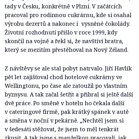
tady v Česku, konkrétně v Plzni. V začátcích
pracoval pro rodinnou cukrárnu, kde si osahal
výrobu dezertů a nakonec i vysněné čokolády.
Životní rozhodnutí přišlo v roce 1999, kdy
skončil na vojně a řekl si, že navštíví bratra,
který se mezitím přestěhoval na Nový Zéland.
Z návštěvy se ale stal pobyt natrvalo. Jiří Havlík
pět let zajišťoval chod hotelové cukrárny ve
Wellingtonu, po čase ale zatoužil po vlastním
byznysu. A tak začal šetřit a přibral si ještě další
dvě práce. Po směně v hotelu ho čekala další
v cateringové firmě, pak krátký spánek v autě
a směna v noční v pekárně. „Nechtěl jsem si
v šedesáti stěžovat, že jsem to měl tenkrát
zkusit. A tak jsme s manželkou pracovali, jak