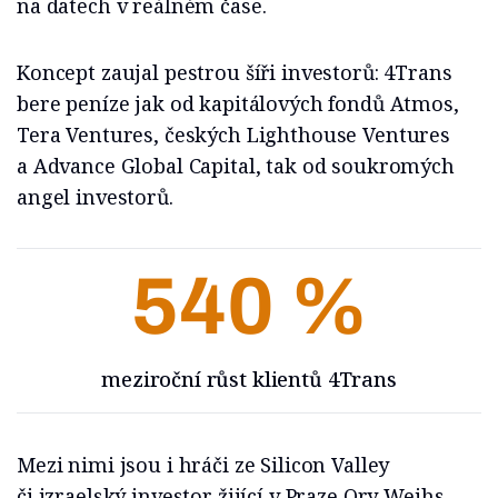
na datech v reálném čase.
Koncept zaujal pestrou šíři investorů: 4Trans
bere peníze jak od kapitálových fondů Atmos,
Tera Ventures, českých Lighthouse Ventures
a Advance Global Capital, tak od soukromých
angel investorů.
540 %
meziroční růst klientů 4Trans
Mezi nimi jsou i hráči ze Silicon Valley
či izraelský investor žijící v Praze Ory Weihs,