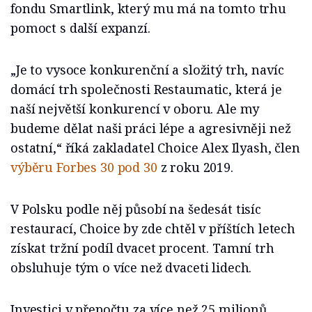
fondu Smartlink, který mu má na tomto trhu
pomoct s další expanzí.
„Je to vysoce konkurenční a složitý trh, navíc
domácí trh společnosti Restaumatic, která je
naší největší konkurencí v oboru. Ale my
budeme dělat naši práci lépe a agresivněji než
ostatní,“ říká zakladatel Choice Alex Ilyash, člen
výběru Forbes 30 pod 30
z roku 2019.
V Polsku podle něj působí na šedesát tisíc
restaurací, Choice by zde chtěl v příštích letech
získat tržní podíl dvacet procent. Tamní trh
obsluhuje tým o více než dvaceti lidech.
Investici v přepočtu za více než 25 milionů